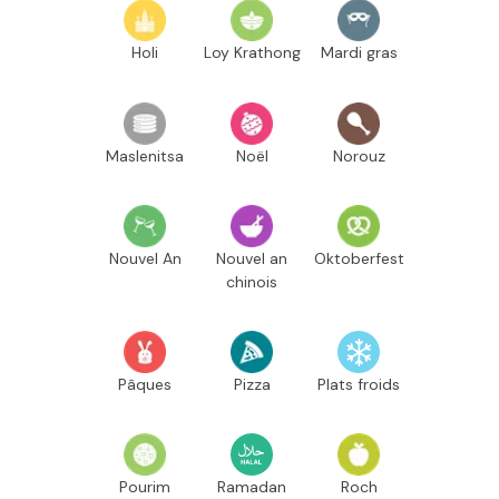
Holi
Loy Krathong
Mardi gras
Maslenitsa
Noël
Norouz
Nouvel An
Nouvel an
Oktoberfest
chinois
Pâques
Pizza
Plats froids
Pourim
Ramadan
Roch