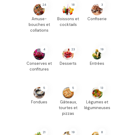
24
18
3
Amuse-
Boissons et
Confiserie
bouches et
cocktails
collations
4
23
19
Conserves et
Desserts
Entrées
confitures
5
5
13
Fondues
Gâteaux,
Légumes et
tourtes et
légumineuses
pizzas
21
19
8