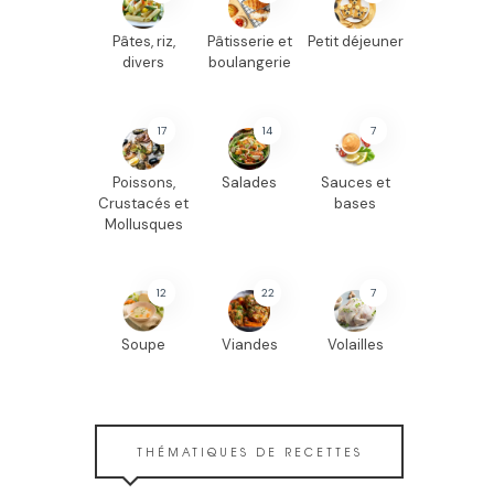
Pâtes, riz,
Pâtisserie et
Petit déjeuner
divers
boulangerie
17
14
7
Poissons,
Salades
Sauces et
Crustacés et
bases
Mollusques
12
22
7
Soupe
Viandes
Volailles
THÉMATIQUES DE RECETTES