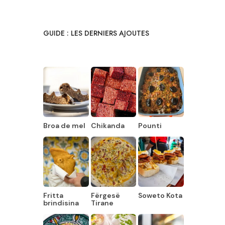
GUIDE : LES DERNIERS AJOUTES
Broa de mel
Chikanda
Pounti
Fritta
Fërgesë
Soweto Kota
brindisina
Tirane