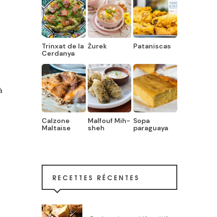
Trinxat de la
Żurek
Pataniscas
Cerdanya
à
Calzone
Malfouf Mih-
Sopa
Maltaise
sheh
paraguaya
RECETTES RÉCENTES