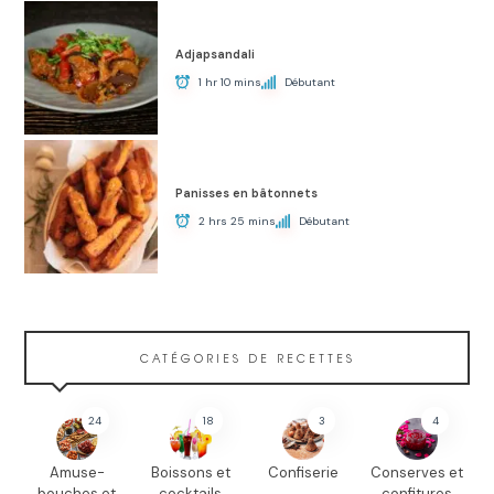
Adjapsandali
1 hr 10 mins
Débutant
Panisses en bâtonnets
2 hrs 25 mins
Débutant
CATÉGORIES DE RECETTES
24
18
3
4
Amuse-
Boissons et
Confiserie
Conserves et
bouches et
cocktails
confitures