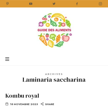
Guide
des
Aliments
Encyclopédie
des
aliments
/
ARCHIVES
www.guidedesaliments.com
Laminaria saccharina
Kombu royal
18 NOVEMBRE 2023
SHARE