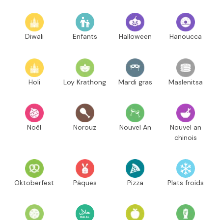
Diwali
Enfants
Halloween
Hanoucca
Holi
Loy Krathong
Mardi gras
Maslenitsa
Noël
Norouz
Nouvel An
Nouvel an
chinois
Oktoberfest
Pâques
Pizza
Plats froids