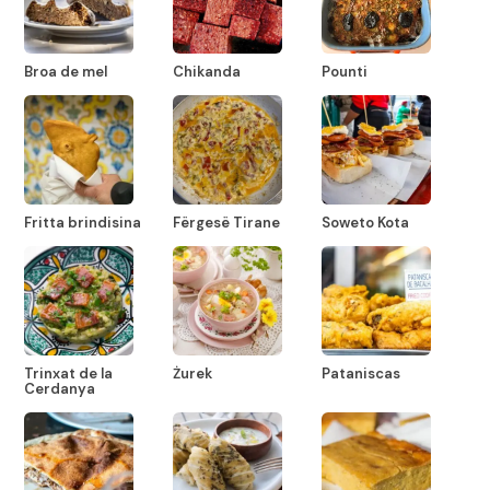
Broa de mel
Chikanda
Pounti
Fritta brindisina
Fërgesë Tirane
Soweto Kota
Trinxat de la
Żurek
Pataniscas
Cerdanya