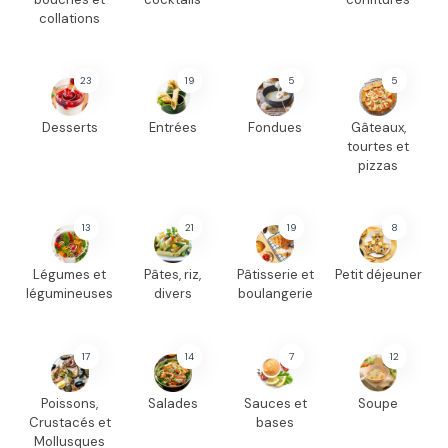
collations
23
19
5
5
Desserts
Entrées
Fondues
Gâteaux,
tourtes et
pizzas
13
21
19
8
Légumes et
Pâtes, riz,
Pâtisserie et
Petit déjeuner
légumineuses
divers
boulangerie
17
14
7
12
Poissons,
Salades
Sauces et
Soupe
Crustacés et
bases
Mollusques