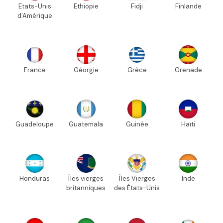
Etats-Unis
Ethiopie
Fidji
Finlande
d'Amérique
France
Géorgie
Grèce
Grenade
Guadeloupe
Guatemala
Guinée
Haïti
Honduras
Îles vierges
Îles Vierges
Inde
britanniques
des États-Unis