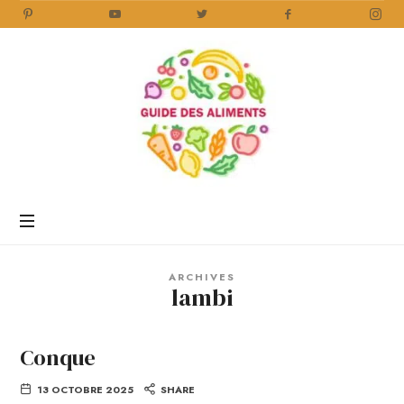
Guide
des
Aliments
Encyclopédie
des
aliments
/
ARCHIVES
www.guidedesaliments.com
lambi
Conque
13 OCTOBRE 2025
SHARE