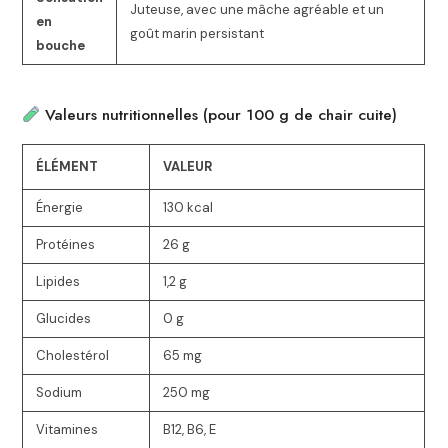
Juteuse, avec une mâche agréable et un
en
goût marin persistant
bouche
Valeurs nutritionnelles (pour 100 g de chair cuite)
ÉLÉMENT
VALEUR
Énergie
130 kcal
Protéines
26 g
Lipides
1,2 g
Glucides
0 g
Cholestérol
65 mg
Sodium
250 mg
Vitamines
B12, B6, E