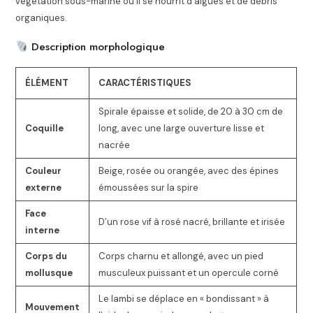
végétation sous-marine où il se nourrit d’algues et de débris
organiques.
Description morphologique
ÉLÉMENT
CARACTÉRISTIQUES
Spirale épaisse et solide, de 20 à 30 cm de
Coquille
long, avec une large ouverture lisse et
nacrée
Couleur
Beige, rosée ou orangée, avec des épines
externe
émoussées sur la spire
Face
D’un rose vif à rosé nacré, brillante et irisée
interne
Corps du
Corps charnu et allongé, avec un pied
mollusque
musculeux puissant et un opercule corné
Le lambi se déplace en « bondissant » à
Mouvement