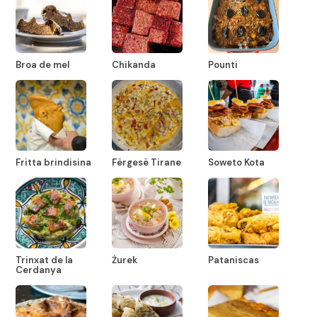
Broa de mel
Chikanda
Pounti
Fritta brindisina
Fërgesë Tirane
Soweto Kota
Trinxat de la
Żurek
Pataniscas
Cerdanya