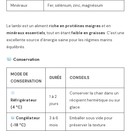
Minéraux
Fer, sélénium, zinc, magnésium
Le lambi est un aliment
riche en protéines maigres
et en
minéraux essentiels
, tout en étant
faible en graisses
. C’est une
excellente source d’énergie saine pour les régimes marins
équilibrés.
Conservation
MODE DE
DURÉE
CONSEILS
CONSERVATION
Conserver la chair dans un
1 à 2
Réfrigérateur
récipient hermétique ou sur
jours
(4 °C)
glace.
Congélateur
3 à 6
Emballer sous vide pour
(-18 °C)
mois
préserver la texture.