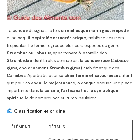
La
conque
désigne à la fois un
mollusque marin gastéropode
et sa
coquille spiralée caractéristique
, emblème des mers
tropicales. Le terme regroupe plusieurs espèces du genre
Strombus
ou
Lobatus
, appartenant à la famille des
Strombidae
, dont la plus connue est la
conque rose (
Lobatus
gigas
, anciennement
Strombus gigas
)
, emblématique des
Caraïbes
. Appréciée pour sa
chair ferme et savoureuse
autant
que pour sa
coquille majestueuse
, la conque occupe une place
importante dans la
cuisine, l’artisanat et la symbolique
spirituelle
de nombreuses cultures insulaires.
Classification et origine
ÉLÉMENT
DÉTAILS
Conque, lambis, conque rose, queen