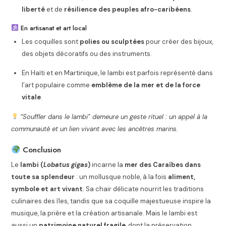
liberté
et de
résilience des peuples afro-caribéens
.
En artisanat et art local
Les coquilles sont
polies ou sculptées
pour créer des bijoux,
des objets décoratifs ou des instruments.
En Haïti et en Martinique, le lambi est parfois représenté dans
l’art populaire comme
emblème de la mer et de la force
vitale
.
“Souffler dans le lambi” demeure un geste rituel : un appel à la
communauté et un lien vivant avec les ancêtres marins.
Conclusion
Le
lambi (
Lobatus gigas
)
incarne la
mer des Caraïbes dans
toute sa splendeur
: un mollusque noble, à la fois
aliment,
symbole et art vivant
. Sa chair délicate nourrit les traditions
culinaires des îles, tandis que sa coquille majestueuse inspire la
musique, la prière et la création artisanale. Mais le lambi est
aussi un
patrimoine naturel fragile
, dont la préservation