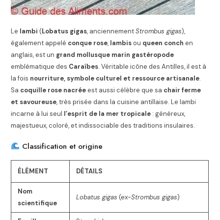
Le
lambi
(
Lobatus gigas
, anciennement
Strombus gigas
),
également appelé
conque rose
,
lambis
ou
queen conch
en
anglais, est un
grand mollusque marin gastéropode
emblématique des
Caraïbes
. Véritable icône des Antilles, il est à
la fois
nourriture, symbole culturel et ressource artisanale
.
Sa
coquille rose nacrée
est aussi célèbre que sa
chair ferme
et savoureuse
, très prisée dans la cuisine antillaise. Le lambi
incarne à lui seul
l’esprit de la mer tropicale
: généreux,
majestueux, coloré, et indissociable des traditions insulaires.
Classification et origine
ÉLÉMENT
DÉTAILS
Nom
Lobatus gigas
(ex-
Strombus gigas
)
scientifique