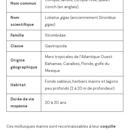
Nom commun
conch (en anglais)
Nom
Lobatus gigas
(anciennement
Strombus
scientifique
gigas
)
Famille
Strombidae
Classe
Gastropoda
Mers tropicales de l’Atlantique Ouest :
Origine
Bahamas, Caraïbes, Floride, golfe du
géographique
Mexique
Fonds sableux, herbiers marins et lagons
Habitat
peu profonds (2 à 20 m de profondeur)
Durée de vie
20 à 30 ans
moyenne
Ces mollusques marins sont reconnaissables à leur
coquille