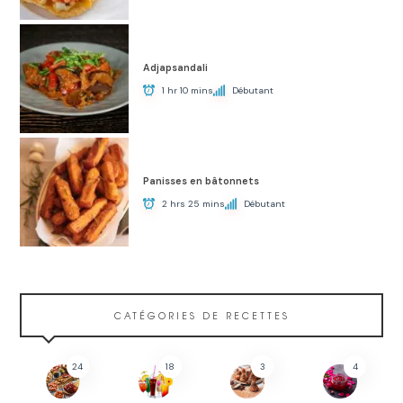
Adjapsandali
1 hr 10 mins
Débutant
Panisses en bâtonnets
2 hrs 25 mins
Débutant
CATÉGORIES DE RECETTES
24
18
3
4