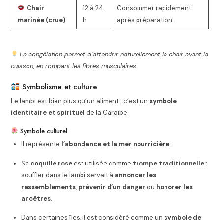
Chair
12 à 24
Consommer rapidement
marinée (crue)
h
après préparation.
La congélation permet d’attendrir naturellement la chair avant la
cuisson, en rompant les fibres musculaires.
Symbolisme et culture
Le lambi est bien plus qu’un aliment : c’est un
symbole
identitaire et spirituel
de la Caraïbe.
Symbole culturel
Il représente
l’abondance et la mer nourricière
.
Sa
coquille rose
est utilisée comme
trompe traditionnelle
:
souffler dans le lambi servait à
annoncer les
rassemblements
,
prévenir d’un danger
ou
honorer les
ancêtres
.
Dans certaines îles, il est considéré comme un
symbole de