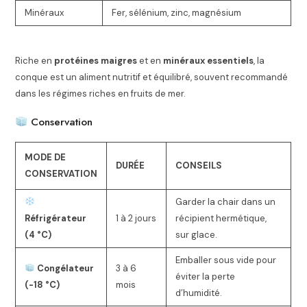
Minéraux
Fer, sélénium, zinc, magnésium
Riche en
protéines maigres
et en
minéraux essentiels
, la
conque est un aliment nutritif et équilibré, souvent recommandé
dans les régimes riches en fruits de mer.
Conservation
MODE DE
DURÉE
CONSEILS
CONSERVATION
Garder la chair dans un
Réfrigérateur
1 à 2 jours
récipient hermétique,
(4 °C)
sur glace.
Emballer sous vide pour
Congélateur
3 à 6
éviter la perte
(-18 °C)
mois
d’humidité.