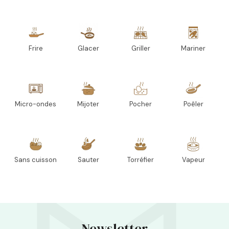
Frire
Glacer
Griller
Mariner
Micro-ondes
Mijoter
Pocher
Poêler
Sans cuisson
Sauter
Torréfier
Vapeur
Newsletter