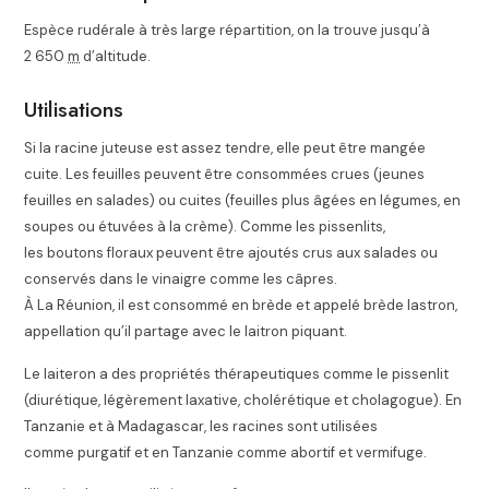
Espèce rudérale à très large répartition, on la trouve jusqu’à
2 650
m
d’altitude
.
Utilisations
Si la racine juteuse est assez tendre, elle peut être mangée
cuite. Les feuilles peuvent être consommées crues (jeunes
feuilles en salades) ou cuites (feuilles plus âgées en légumes, en
soupes ou étuvées à la crème). Comme les pissenlits,
les boutons floraux peuvent être ajoutés crus aux salades ou
conservés dans le vinaigre comme les câpres
.
À La Réunion, il est consommé en brède et appelé brède lastron,
appellation qu’il partage avec le laitron piquant.
Le laiteron a des propriétés thérapeutiques comme le pissenlit
(diurétique, légèrement laxative, cholérétique et cholagogue)
. En
Tanzanie et à Madagascar, les racines sont utilisées
comme purgatif et en Tanzanie comme abortif et vermifuge
.