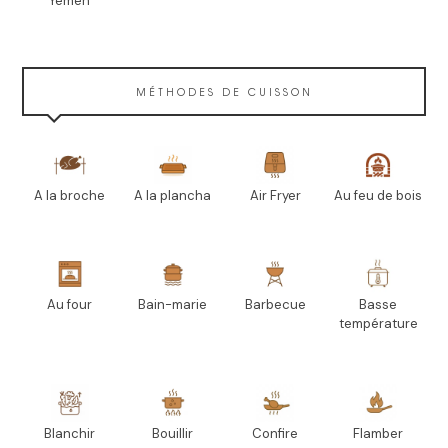
Yémen
MÉTHODES DE CUISSON
A la broche
A la plancha
Air Fryer
Au feu de bois
Au four
Bain-marie
Barbecue
Basse
température
Blanchir
Bouillir
Confire
Flamber