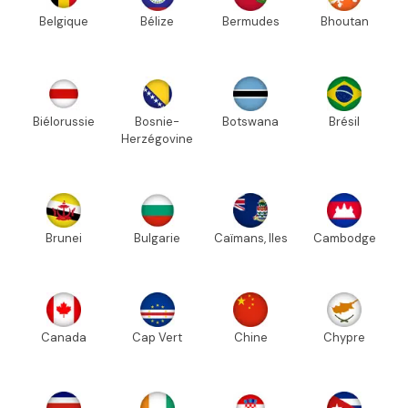
Belgique
Bélize
Bermudes
Bhoutan
Biélorussie
Bosnie-
Botswana
Brésil
Herzégovine
Brunei
Bulgarie
Caïmans, Iles
Cambodge
Canada
Cap Vert
Chine
Chypre