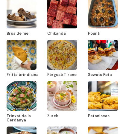
Broa de mel
Chikanda
Pounti
Fritta brindisina
Fërgesë Tirane
Soweto Kota
Trinxat de la
Żurek
Pataniscas
Cerdanya