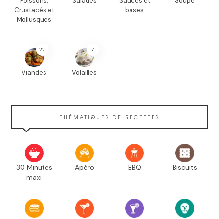
Poissons,
Salades
Sauces et
Soupe
Crustacés et
bases
Mollusques
22
7
Viandes
Volailles
THÉMATIQUES DE RECETTES
30 Minutes
Apéro
BBQ
Biscuits
maxi