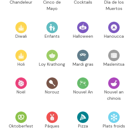
Chandeleur
Cinco de
Cocktails
Día de los
Mayo
Muertos
Diwali
Enfants
Halloween
Hanoucca
Holi
Loy Krathong
Mardi gras
Maslenitsa
Noël
Norouz
Nouvel An
Nouvel an
chinois
Oktoberfest
Pâques
Pizza
Plats froids