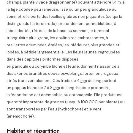
champs, plante vivace drageonnante) pouvant atteindre 1,4
m
, à
la tige côtelée peu rameuse, lisse ou un peu glanduleuse au
sommet, elle porte des feuilles glabres non piquantes (ce qui la
distingue du Laiteron rude); profondément pennatilobées, à
lobes dentés, rétrécis de la base au sommet, le terminal
triangulaire plus grand, les caulinaires embrassantes, à
oreillettes acuminées, étalées, les inférieures plus grandes et
lobées, à pétiole largement ailé. Les fleurs jaunes, regroupées
dans des capitules piriformes disposés
en panicule ou corymbe lâche et feuillé, donnent naissance à
des akènes brunâtres obovales-oblongs, fortement rugueux,
striés transversalement. Ces fruits de 4
mm
de long portent
un pappus blanc de 7 à 8
mm
de long. Espèce protandre,
la fécondation est anémophile ou entomophile. Elle produit une
quantité importante de graines (jusqu’à 100 000 par plante) qui
sont transportées par l’eau (hydrochorie) et le vent
(anémochorie)
.
Habitat et répartition