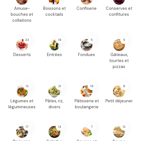
Amuse-
Boissons et
Confiserie
Conserves et
bouches et
cocktails
confitures
collations
23
19
5
5
Desserts
Entrées
Fondues
Gâteaux,
tourtes et
pizzas
13
21
19
8
Légumes et
Pâtes, riz,
Pâtisserie et
Petit déjeuner
légumineuses
divers
boulangerie
17
14
7
12