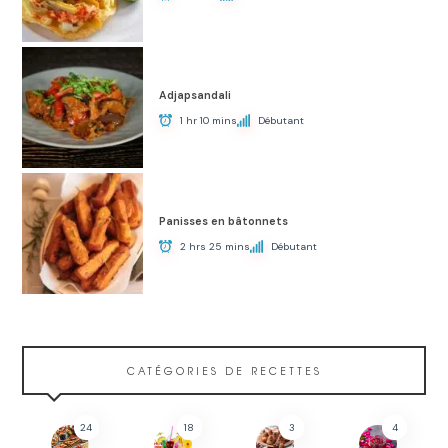
Adjapsandali
1 hr 10 mins
Débutant
Panisses en bâtonnets
2 hrs 25 mins
Débutant
CATÉGORIES DE RECETTES
24
18
3
4