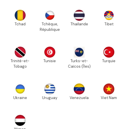
Tchad
Tchèque,
Thaïlande
Tibet
République
Trinité-et-
Tunisie
Turks-et-
Turquie
Tobago
Caïcos (Îles)
Ukraine
Uruguay
Venezuela
Viet Nam