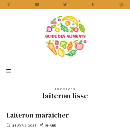
Guide
des
Aliments
Encyclopédie
des
aliments
/
ARCHIVES
www.guidedesaliments.com
laiteron lisse
Laiteron maraîcher
24 AVRIL 2021
SHARE