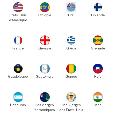
Etats-Unis
Ethiopie
Fidji
Finlande
d'Amérique
France
Géorgie
Grèce
Grenade
Guadeloupe
Guatemala
Guinée
Haïti
Honduras
Îles vierges
Îles Vierges
Inde
britanniques
des États-Unis