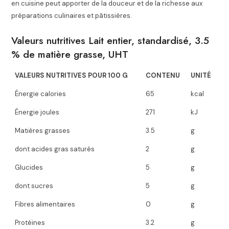
en cuisine peut apporter de la douceur et de la richesse aux
préparations culinaires et pâtissières.
Valeurs nutritives Lait entier, standardisé, 3.5
% de matière grasse, UHT
VALEURS NUTRITIVES POUR 100 G
CONTENU
UNITÉ
Énergie calories
65
kcal
Énergie joules
271
kJ
Matières grasses
3.5
g
dont acides gras saturés
2
g
Glucides
5
g
dont sucres
5
g
Fibres alimentaires
0
g
Protéines
3.2
g