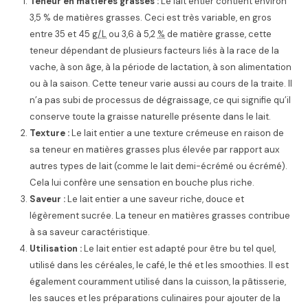
Teneur en matières grasses :
Le lait entier contient environ
3,5 % de matières grasses. Ceci est très variable, en gros
entre 35 et
45
g/L
ou 3,6 à 5,2
%
de matière grasse, cette
teneur dépendant de plusieurs facteurs liés à la race de la
vache, à son âge, à la période de lactation, à son alimentation
ou à la saison. Cette teneur varie aussi au cours de la traite. Il
n’a pas subi de processus de dégraissage, ce qui signifie qu’il
conserve toute la graisse naturelle présente dans le lait.
Texture :
Le lait entier a une texture crémeuse en raison de
sa teneur en matières grasses plus élevée par rapport aux
autres types de lait (comme le lait demi-écrémé ou écrémé).
Cela lui confère une sensation en bouche plus riche.
Saveur :
Le lait entier a une saveur riche, douce et
légèrement sucrée. La teneur en matières grasses contribue
à sa saveur caractéristique.
Utilisation :
Le lait entier est adapté pour être bu tel quel,
utilisé dans les céréales, le café, le thé et les smoothies. Il est
également couramment utilisé dans la cuisson, la pâtisserie,
les sauces et les préparations culinaires pour ajouter de la