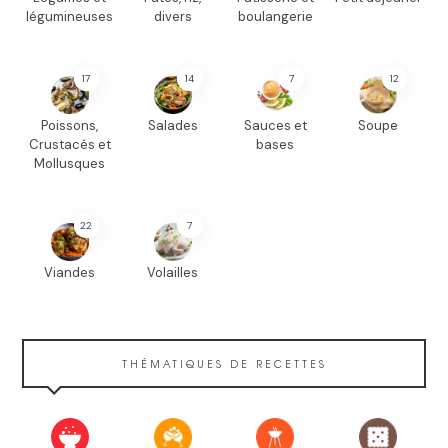
légumineuses
divers
boulangerie
17
14
7
12
Poissons,
Salades
Sauces et
Soupe
Crustacés et
bases
Mollusques
22
7
Viandes
Volailles
THÉMATIQUES DE RECETTES