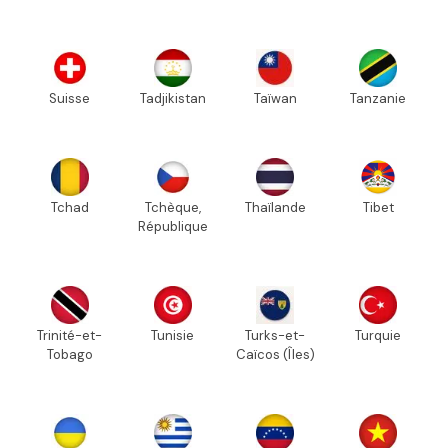
Suisse
Tadjikistan
Taïwan
Tanzanie
Tchad
Tchèque,
Thaïlande
Tibet
République
Trinité-et-
Tunisie
Turks-et-
Turquie
Tobago
Caïcos (Îles)