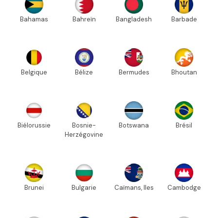
Bahamas
Bahreïn
Bangladesh
Barbade
Belgique
Bélize
Bermudes
Bhoutan
Biélorussie
Bosnie-
Botswana
Brésil
Herzégovine
Brunei
Bulgarie
Caïmans, Iles
Cambodge