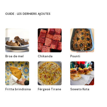
GUIDE : LES DERNIERS AJOUTES
Broa de mel
Chikanda
Pounti
Fritta brindisina
Fërgesë Tirane
Soweto Kota