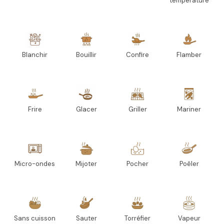
température
Blanchir
Bouillir
Confire
Flamber
Frire
Glacer
Griller
Mariner
Micro-ondes
Mijoter
Pocher
Poêler
Sans cuisson
Sauter
Torréfier
Vapeur