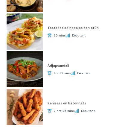
Tostadas de nopales con atún
30 mins
Débutant
Adjapsandali
1 hr 10 mins
Débutant
Panisses en bâtonnets
2 hrs 25 mins
Débutant