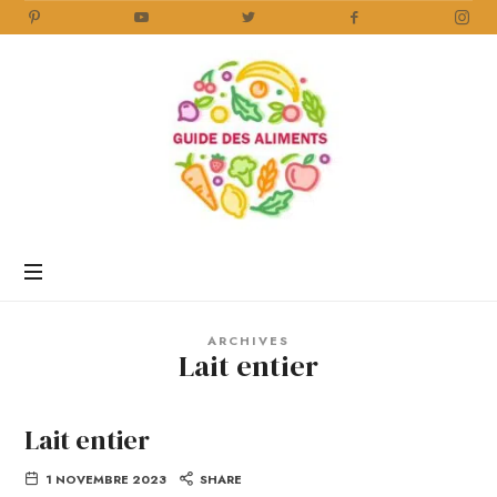
Guide
des
Aliments
Encyclopédie
des
aliments
/
ARCHIVES
www.guidedesaliments.com
Lait entier
Lait entier
1 NOVEMBRE 2023
SHARE