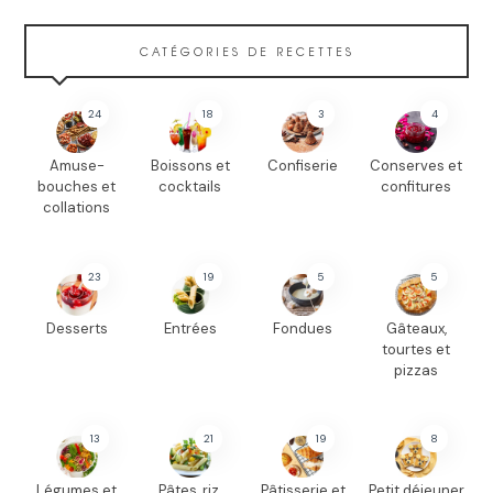
CATÉGORIES DE RECETTES
24
18
3
4
Amuse-
Boissons et
Confiserie
Conserves et
bouches et
cocktails
confitures
collations
23
19
5
5
Desserts
Entrées
Fondues
Gâteaux,
tourtes et
pizzas
13
21
19
8
Légumes et
Pâtes, riz,
Pâtisserie et
Petit déjeuner