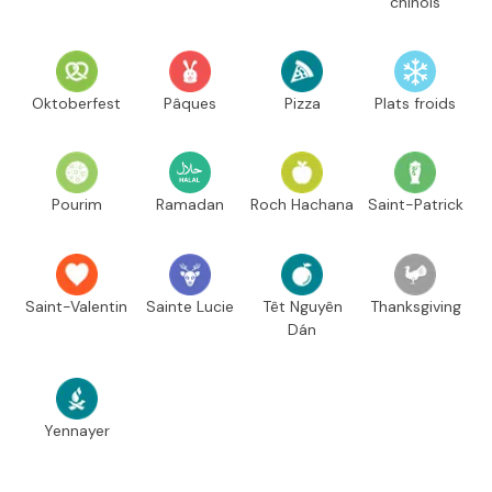
chinois
Oktoberfest
Pâques
Pizza
Plats froids
Pourim
Ramadan
Roch Hachana
Saint-Patrick
Saint-Valentin
Sainte Lucie
Têt Nguyên
Thanksgiving
Dán
Yennayer