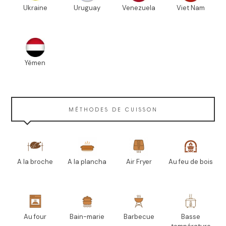
Ukraine
Uruguay
Venezuela
Viet Nam
Yémen
MÉTHODES DE CUISSON
A la broche
A la plancha
Air Fryer
Au feu de bois
Au four
Bain-marie
Barbecue
Basse