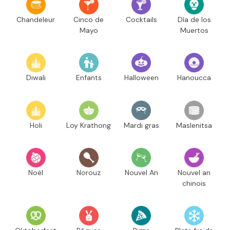
Chandeleur
Cinco de
Cocktails
Día de los
Mayo
Muertos
Diwali
Enfants
Halloween
Hanoucca
Holi
Loy Krathong
Mardi gras
Maslenitsa
Noël
Norouz
Nouvel An
Nouvel an
chinois