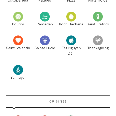
Oktoberfest
Pâques
Pizza
Plats froids
Pourim
Ramadan
Roch Hachana
Saint-Patrick
Saint-Valentin
Sainte Lucie
Têt Nguyên
Thanksgiving
Dán
Yennayer
CUISINES