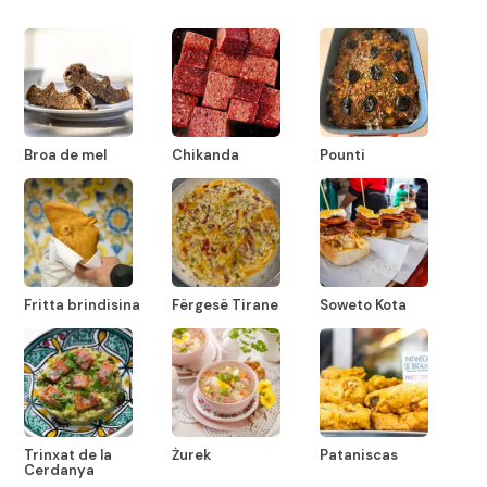
Broa de mel
Chikanda
Pounti
Fritta brindisina
Fërgesë Tirane
Soweto Kota
Trinxat de la
Żurek
Pataniscas
Cerdanya