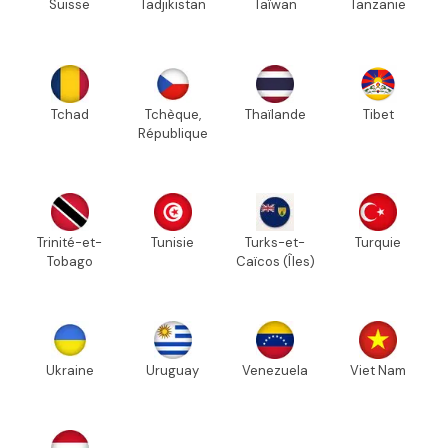
Suisse
Tadjikistan
Taïwan
Tanzanie
Tchad
Tchèque,
Thaïlande
Tibet
République
Trinité-et-
Tunisie
Turks-et-
Turquie
Tobago
Caïcos (Îles)
Ukraine
Uruguay
Venezuela
Viet Nam