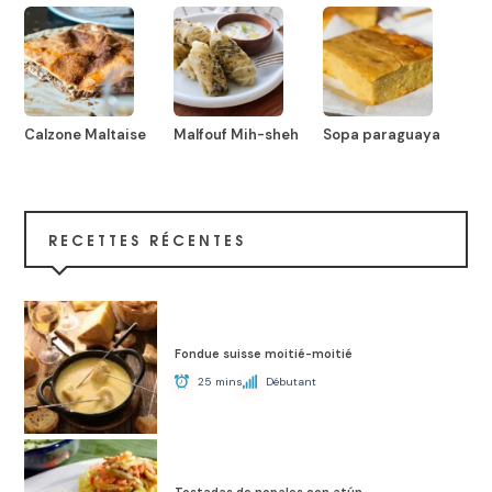
Calzone Maltaise
Malfouf Mih-sheh
Sopa paraguaya
RECETTES RÉCENTES
Fondue suisse moitié-moitié
25 mins
Débutant
Tostadas de nopales con atún