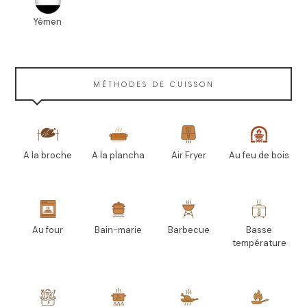
Yémen
MÉTHODES DE CUISSON
A la broche
A la plancha
Air Fryer
Au feu de bois
Au four
Bain-marie
Barbecue
Basse
température