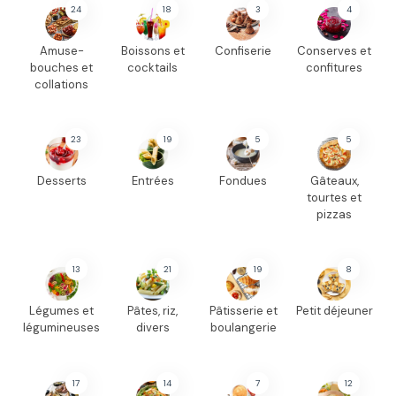
24
18
3
4
Amuse-
Boissons et
Confiserie
Conserves et
bouches et
cocktails
confitures
collations
23
19
5
5
Desserts
Entrées
Fondues
Gâteaux,
tourtes et
pizzas
13
21
19
8
Légumes et
Pâtes, riz,
Pâtisserie et
Petit déjeuner
légumineuses
divers
boulangerie
17
14
7
12