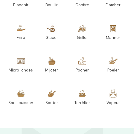
Blanchir
Bouillir
Confire
Flamber
Frire
Glacer
Griller
Mariner
Micro-ondes
Mijoter
Pocher
Poêler
Sans cuisson
Sauter
Torréfier
Vapeur