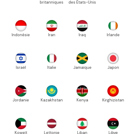
britanniques
des États-Unis
Indonésie
Iran
Iraq
Irlande
Israël
Italie
Jamaïque
Japon
Jordanie
Kazakhstan
Kenya
Kirghizistan
Koweït
Lettonie
Liban
Libye