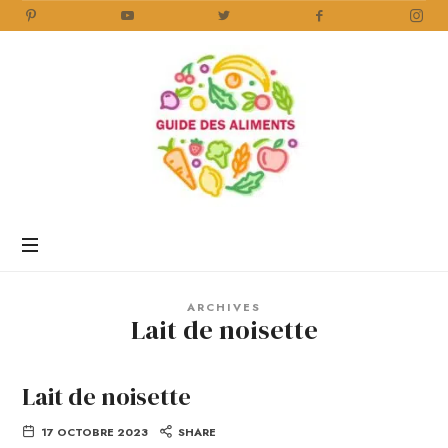
Guide
des
Aliments
Encyclopédie
des
aliments
/
ARCHIVES
www.guidedesaliments.com
Lait de noisette
Lait de noisette
17 OCTOBRE 2023
SHARE