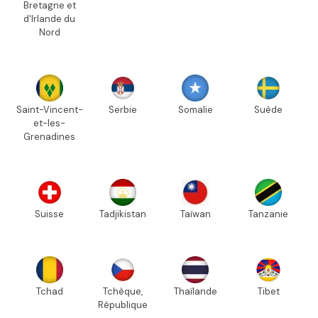
Bretagne et
d'Irlande du
Nord
Saint-Vincent-
Serbie
Somalie
Suède
et-les-
Grenadines
Suisse
Tadjikistan
Taïwan
Tanzanie
Tchad
Tchèque,
Thaïlande
Tibet
République