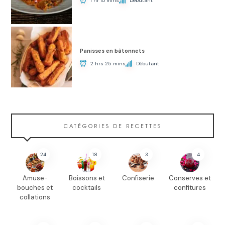
1 hr 10 mins
Débutant
Panisses en bâtonnets
2 hrs 25 mins
Débutant
CATÉGORIES DE RECETTES
24
18
3
4
Amuse-
Boissons et
Confiserie
Conserves et
bouches et
cocktails
confitures
collations