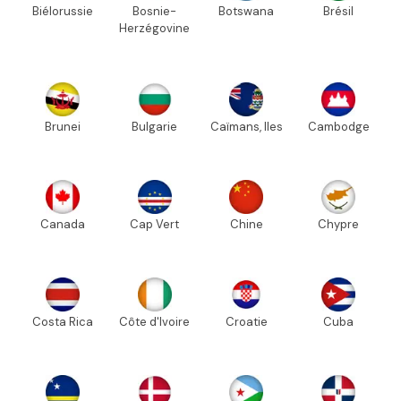
Biélorussie
Bosnie-
Botswana
Brésil
Herzégovine
Brunei
Bulgarie
Caïmans, Iles
Cambodge
Canada
Cap Vert
Chine
Chypre
Costa Rica
Côte d'Ivoire
Croatie
Cuba