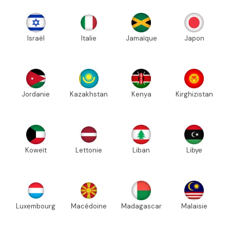
Israël
Italie
Jamaïque
Japon
Jordanie
Kazakhstan
Kenya
Kirghizistan
Koweït
Lettonie
Liban
Libye
Luxembourg
Macédoine
Madagascar
Malaisie