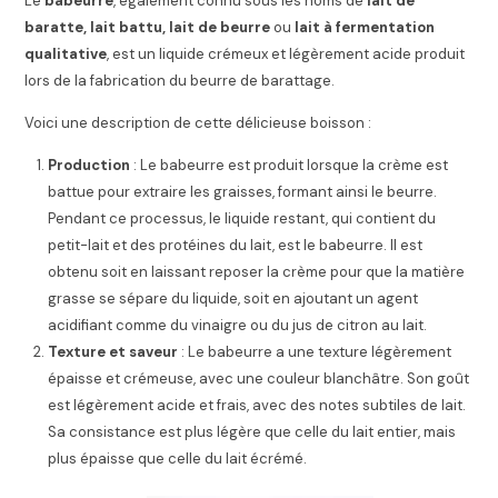
Le
babeurre
, également connu sous les noms de
lait de
baratte, lait battu, lait de beurre
ou
lait à fermentation
qualitative
, est un liquide crémeux et légèrement acide produit
lors de la fabrication du beurre de barattage.
Voici une description de cette délicieuse boisson :
Production
: Le babeurre est produit lorsque la crème est
battue pour extraire les graisses, formant ainsi le beurre.
Pendant ce processus, le liquide restant, qui contient du
petit-lait et des protéines du lait, est le babeurre. Il est
obtenu soit en laissant reposer la crème pour que la matière
grasse se sépare du liquide, soit en ajoutant un agent
acidifiant comme du vinaigre ou du jus de citron au lait.
Texture et saveur
: Le babeurre a une texture légèrement
épaisse et crémeuse, avec une couleur blanchâtre. Son goût
est légèrement acide et frais, avec des notes subtiles de lait.
Sa consistance est plus légère que celle du lait entier, mais
plus épaisse que celle du lait écrémé.