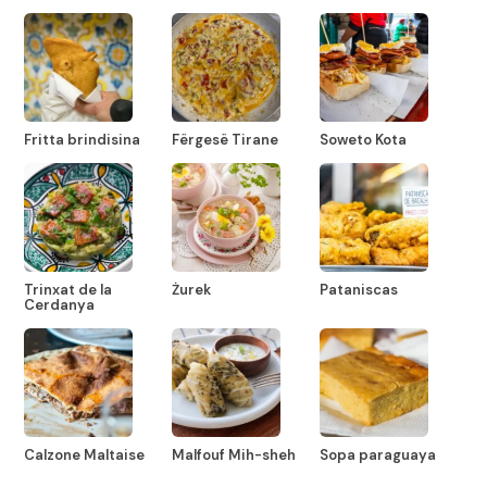
Fritta brindisina
Fërgesë Tirane
Soweto Kota
Trinxat de la
Żurek
Pataniscas
Cerdanya
Calzone Maltaise
Malfouf Mih-sheh
Sopa paraguaya