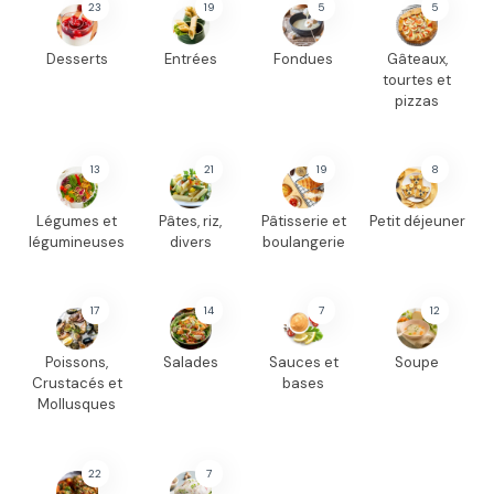
23
19
5
5
Desserts
Entrées
Fondues
Gâteaux,
tourtes et
pizzas
13
21
19
8
Légumes et
Pâtes, riz,
Pâtisserie et
Petit déjeuner
légumineuses
divers
boulangerie
17
14
7
12
Poissons,
Salades
Sauces et
Soupe
Crustacés et
bases
Mollusques
22
7