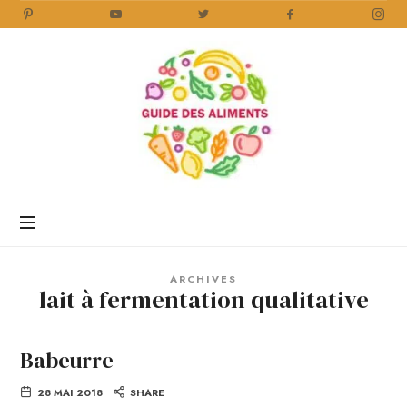
Guide
des
Aliments
Encyclopédie
des
aliments
/
ARCHIVES
www.guidedesaliments.com
lait à fermentation qualitative
Babeurre
28 MAI 2018
SHARE