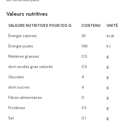
Valeurs nutritives
VALEURS NUTRITIVES POUR 100 G
CONTENU
UNITÉ
Énergie calories
35
kcal
Énergie joules
146
kJ
Matières grasses
0.5
g
dont acides gras saturés
0.5
g
Glucides
4
g
dont sucres
4
g
Fibres alimentaires
0
g
Protéines
3.5
g
Sel
0.1
g