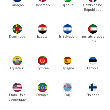
Curaçao
Danemark
Djibouti
Dominicaine,
République
Dominique
Egypte
El Salvador
Emirats arabes
unis
Equateur
Erythrée
Espagne
Estonie
Etats-Unis
Ethiopie
Fidji
Finlande
d'Amérique