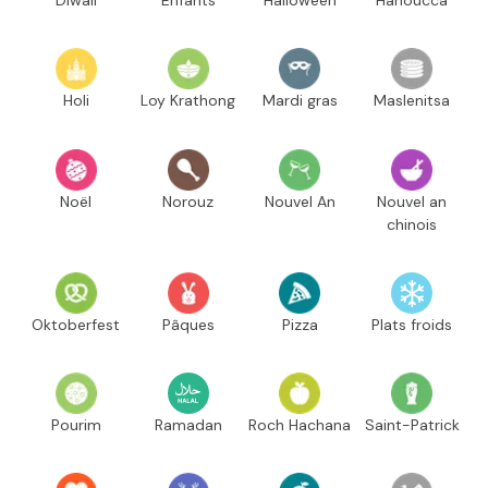
Diwali
Enfants
Halloween
Hanoucca
Holi
Loy Krathong
Mardi gras
Maslenitsa
Noël
Norouz
Nouvel An
Nouvel an
chinois
Oktoberfest
Pâques
Pizza
Plats froids
Pourim
Ramadan
Roch Hachana
Saint-Patrick