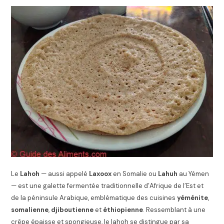
Le
Lahoh
— aussi appelé
Laxoox
en Somalie ou
Lahuh
au Yémen
— est une galette fermentée traditionnelle d’Afrique de l’Est et
de la péninsule Arabique, emblématique des cuisines
yéménite
,
somalienne
,
djiboutienne
et
éthiopienne
. Ressemblant à une
crêpe épaisse et spongieuse, le lahoh se distingue par sa