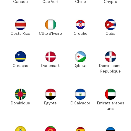
Canada
Cap Vert
Chine
Chypre
Costa Rica
Côte d'Ivoire
Croatie
Cuba
Curaçao
Danemark
Djibouti
Dominicaine,
République
Dominique
Egypte
El Salvador
Emirats arabes
unis