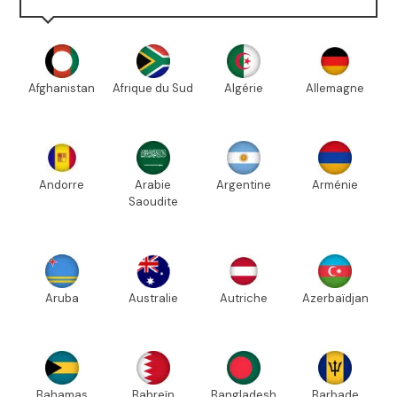
Afghanistan
Afrique du Sud
Algérie
Allemagne
Andorre
Arabie
Argentine
Arménie
Saoudite
Aruba
Australie
Autriche
Azerbaïdjan
Bahamas
Bahreïn
Bangladesh
Barbade