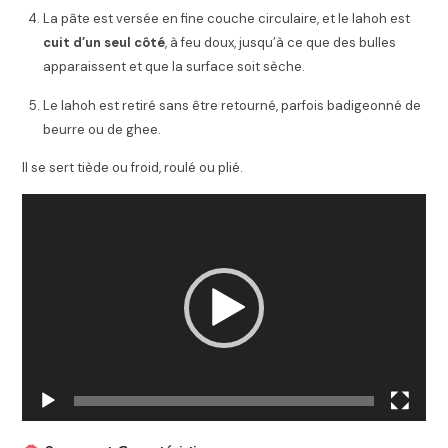
La pâte est versée en fine couche circulaire, et le lahoh est
cuit d’un seul côté
, à feu doux, jusqu’à ce que des bulles
apparaissent et que la surface soit sèche.
Le lahoh est retiré sans être retourné, parfois badigeonné de
beurre ou de ghee.
Il se sert tiède ou froid, roulé ou plié.
Lecteur
vidéo