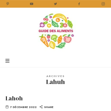
Guide
des
Aliments
Encyclopédie
des
aliments
/
ARCHIVES
www.guidedesaliments.com
Lahuh
Lahoh
7 DÉCEMBRE 2022
SHARE