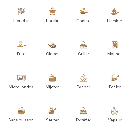
Blanchir
Bouillir
Confire
Flamber
Frire
Glacer
Griller
Mariner
Micro-ondes
Mijoter
Pocher
Poêler
Sans cuisson
Sauter
Torréfier
Vapeur