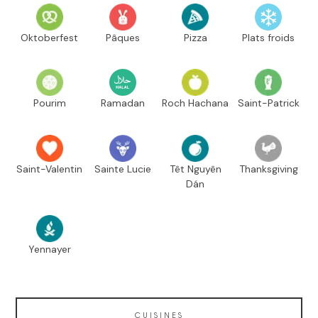
Oktoberfest
Pâques
Pizza
Plats froids
Pourim
Ramadan
Roch Hachana
Saint-Patrick
Saint-Valentin
Sainte Lucie
Têt Nguyên
Thanksgiving
Dán
Yennayer
CUISINES