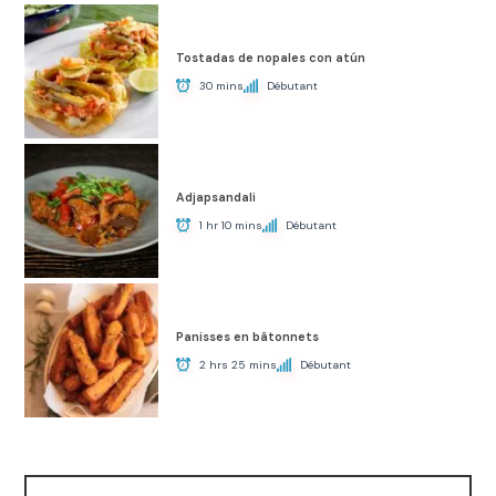
Tostadas de nopales con atún
30 mins
Débutant
Adjapsandali
1 hr 10 mins
Débutant
Panisses en bâtonnets
2 hrs 25 mins
Débutant