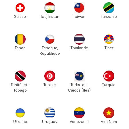
Suisse
Tadjikistan
Taïwan
Tanzanie
Tchad
Tchèque,
Thaïlande
Tibet
République
Trinité-et-
Tunisie
Turks-et-
Turquie
Tobago
Caïcos (Îles)
Ukraine
Uruguay
Venezuela
Viet Nam