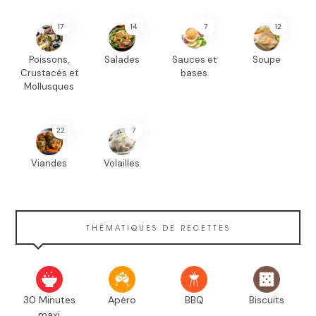
17
14
7
12
Poissons,
Salades
Sauces et
Soupe
Crustacés et
bases
Mollusques
22
7
Viandes
Volailles
THÉMATIQUES DE RECETTES
30 Minutes
Apéro
BBQ
Biscuits
maxi