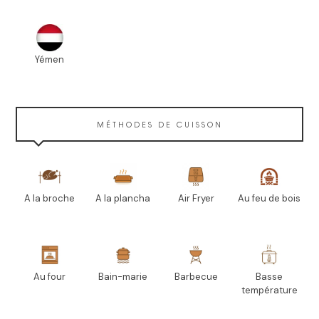
Yémen
MÉTHODES DE CUISSON
A la broche
A la plancha
Air Fryer
Au feu de bois
Au four
Bain-marie
Barbecue
Basse
température