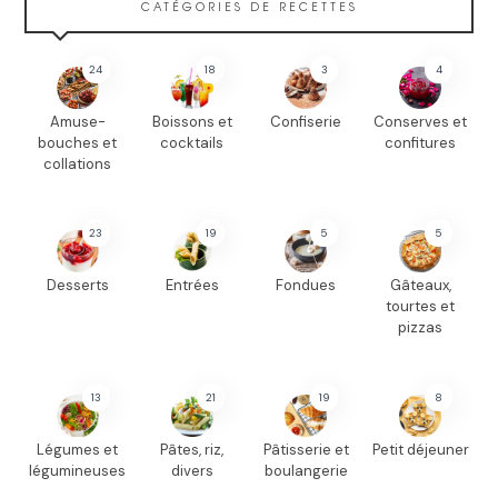
CATÉGORIES DE RECETTES
24
18
3
4
Amuse-
Boissons et
Confiserie
Conserves et
bouches et
cocktails
confitures
collations
23
19
5
5
Desserts
Entrées
Fondues
Gâteaux,
tourtes et
pizzas
13
21
19
8
Légumes et
Pâtes, riz,
Pâtisserie et
Petit déjeuner
légumineuses
divers
boulangerie