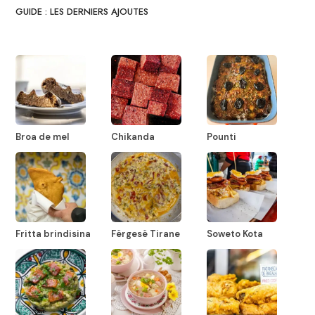
GUIDE : LES DERNIERS AJOUTES
Broa de mel
Chikanda
Pounti
Fritta brindisina
Fërgesë Tirane
Soweto Kota