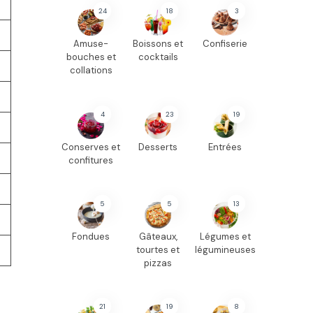
24
18
3
Amuse-
Boissons et
Confiserie
bouches et
cocktails
collations
4
23
19
Conserves et
Desserts
Entrées
confitures
5
5
13
Fondues
Gâteaux,
Légumes et
tourtes et
légumineuses
pizzas
21
19
8