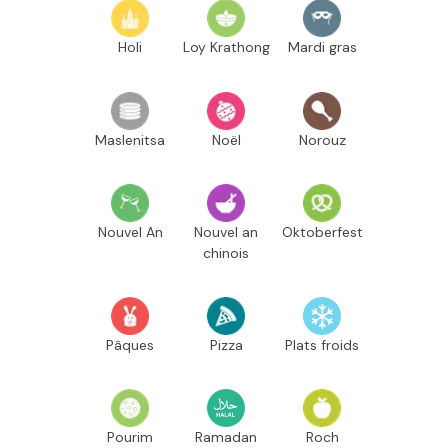
Holi
Loy Krathong
Mardi gras
Maslenitsa
Noël
Norouz
Nouvel An
Nouvel an
Oktoberfest
chinois
Pâques
Pizza
Plats froids
Pourim
Ramadan
Roch