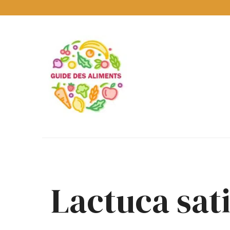
Guide
des
Aliments
Encyclopédie
des
aliments
/
www.guidedesaliments.com
Lactuca sati