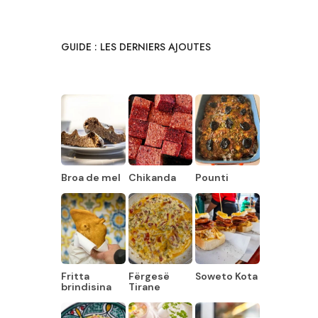
GUIDE : LES DERNIERS AJOUTES
Broa de mel
Chikanda
Pounti
Fritta
Fërgesë
Soweto Kota
brindisina
Tirane