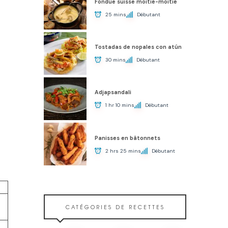
Fondue suisse moitié-moitié
25 mins
Débutant
Tostadas de nopales con atún
30 mins
Débutant
Adjapsandali
1 hr 10 mins
Débutant
Panisses en bâtonnets
2 hrs 25 mins
Débutant
CATÉGORIES DE RECETTES