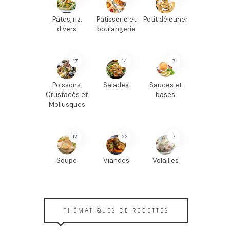
Pâtes, riz,
Pâtisserie et
Petit déjeuner
divers
boulangerie
17
14
7
Poissons,
Salades
Sauces et
Crustacés et
bases
Mollusques
12
22
7
Soupe
Viandes
Volailles
THÉMATIQUES DE RECETTES