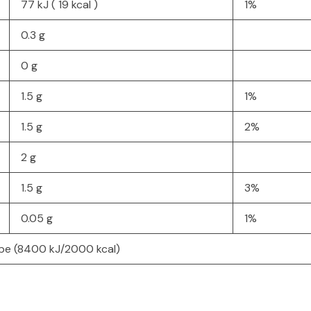
77 kJ ( 19 kcal )
1%
0.3 g
0 g
1.5 g
1%
1.5 g
2%
2 g
1.5 g
3%
0.05 g
1%
ype (8400 kJ/2000 kcal)