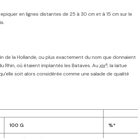
epiquer en lignes distantes de 25 à 30 cm et à 15 cm sur le
s.
atin de la Hollande, ou plus exactement du nom que donnaient
e
 du Rhin, où étaient implantés les Bataves
. Au
xix
, la laitue
u’elle soit alors considérée comme une salade de qualité
100 G
%*