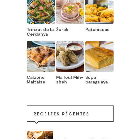
Trinxat de la
Żurek
Pataniscas
Cerdanya
Calzone
Malfouf Mih-
Sopa
Maltaise
sheh
paraguaya
RECETTES RÉCENTES