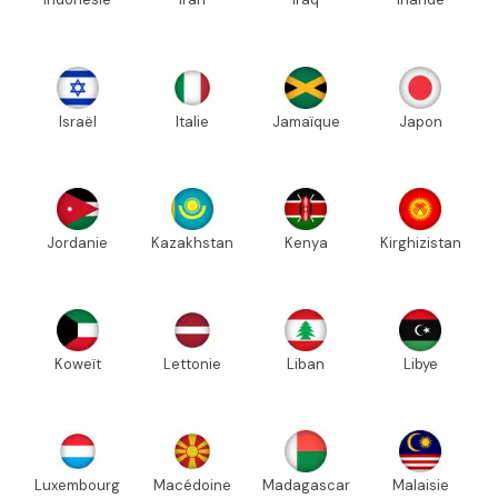
Israël
Italie
Jamaïque
Japon
Jordanie
Kazakhstan
Kenya
Kirghizistan
Koweït
Lettonie
Liban
Libye
Luxembourg
Macédoine
Madagascar
Malaisie