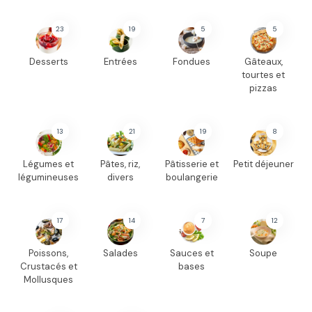
23
19
5
5
Desserts
Entrées
Fondues
Gâteaux,
tourtes et
pizzas
13
21
19
8
Légumes et
Pâtes, riz,
Pâtisserie et
Petit déjeuner
légumineuses
divers
boulangerie
17
14
7
12
Poissons,
Salades
Sauces et
Soupe
Crustacés et
bases
Mollusques