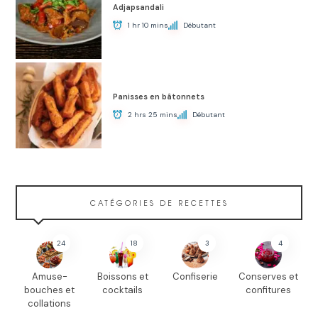
Adjapsandali
1 hr 10 mins
Débutant
Panisses en bâtonnets
2 hrs 25 mins
Débutant
CATÉGORIES DE RECETTES
24
18
3
4
Amuse-
Boissons et
Confiserie
Conserves et
bouches et
cocktails
confitures
collations