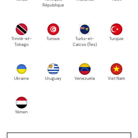
République
Trinité-et-
Tunisie
Turks-et-
Turquie
Tobago
Caïcos (Îles)
Ukraine
Uruguay
Venezuela
Viet Nam
Yémen