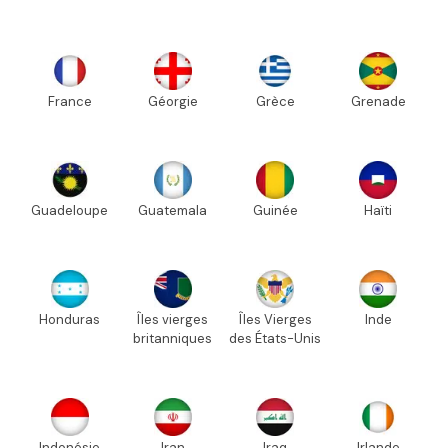
France
Géorgie
Grèce
Grenade
Guadeloupe
Guatemala
Guinée
Haïti
Honduras
Îles vierges
Îles Vierges
Inde
britanniques
des États-Unis
Indonésie
Iran
Iraq
Irlande