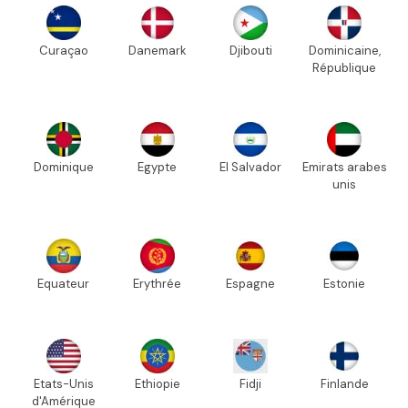
Curaçao
Danemark
Djibouti
Dominicaine,
République
Dominique
Egypte
El Salvador
Emirats arabes
unis
Equateur
Erythrée
Espagne
Estonie
Etats-Unis
Ethiopie
Fidji
Finlande
d'Amérique