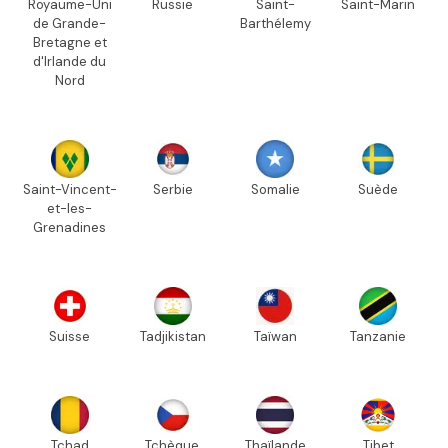
Royaume-Uni
Russie
Saint-
Saint-Marin
de Grande-
Barthélemy
Bretagne et
d'Irlande du
Nord
Saint-Vincent-
Serbie
Somalie
Suède
et-les-
Grenadines
Suisse
Tadjikistan
Taïwan
Tanzanie
Tchad
Tchèque,
Thaïlande
Tibet