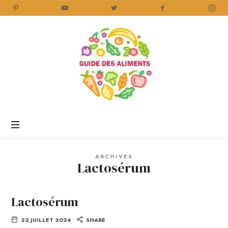
Guide
des
Aliments
Encyclopédie
des
aliments
/
ARCHIVES
www.guidedesaliments.com
Lactosérum
Lactosérum
22 JUILLET 2024
SHARE