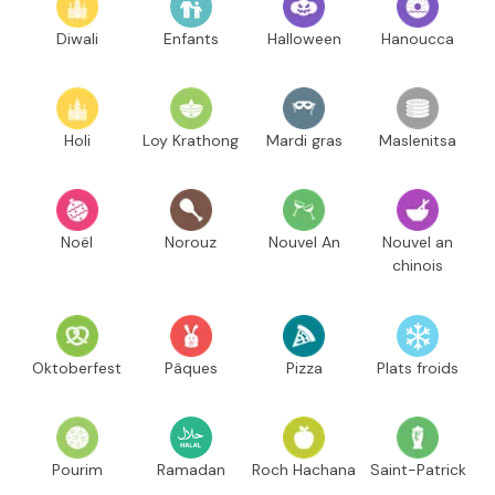
Diwali
Enfants
Halloween
Hanoucca
Holi
Loy Krathong
Mardi gras
Maslenitsa
Noël
Norouz
Nouvel An
Nouvel an
chinois
Oktoberfest
Pâques
Pizza
Plats froids
Pourim
Ramadan
Roch Hachana
Saint-Patrick