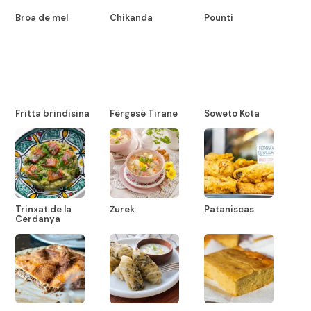
Broa de mel
Chikanda
Pounti
Fritta brindisina
Fërgesë Tirane
Soweto Kota
Trinxat de la
Żurek
Pataniscas
Cerdanya