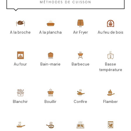
MÉTHODES DE CUISSON
A la broche
A la plancha
Air Fryer
Au feu de bois
Au four
Bain-marie
Barbecue
Basse
température
Blanchir
Bouillir
Confire
Flamber