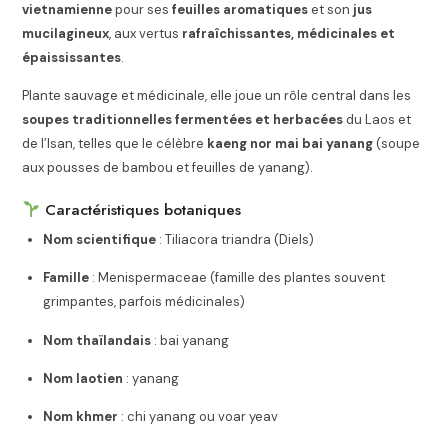
vietnamienne
pour ses
feuilles aromatiques
et son
jus
mucilagineux
, aux vertus
rafraîchissantes, médicinales et
épaississantes
.
Plante sauvage et médicinale, elle joue un rôle central dans les
soupes traditionnelles fermentées et herbacées
du Laos et
de l’Isan, telles que le célèbre
kaeng nor mai bai yanang
(soupe
aux pousses de bambou et feuilles de yanang).
Caractéristiques botaniques
Nom scientifique
: Tiliacora triandra (Diels)
Famille
: Menispermaceae (famille des plantes souvent
grimpantes, parfois médicinales)
Nom thaïlandais
: bai yanang
Nom laotien
: yanang
Nom khmer
: chi yanang ou voar yeav