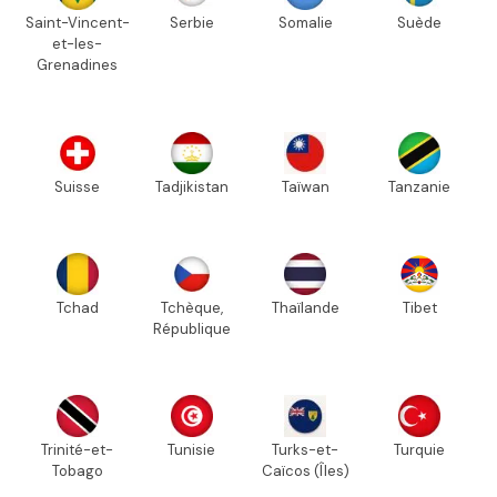
Saint-Vincent-
Serbie
Somalie
Suède
et-les-
Grenadines
Suisse
Tadjikistan
Taïwan
Tanzanie
Tchad
Tchèque,
Thaïlande
Tibet
République
Trinité-et-
Tunisie
Turks-et-
Turquie
Tobago
Caïcos (Îles)