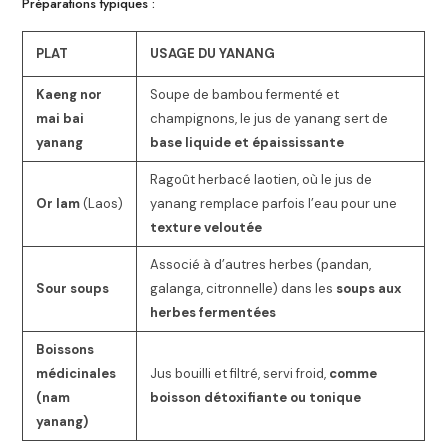
Préparations typiques :
PLAT
USAGE DU YANANG
Kaeng nor
Soupe de bambou fermenté et
mai bai
champignons, le jus de yanang sert de
yanang
base liquide et épaississante
Ragoût herbacé laotien, où le jus de
Or lam
(Laos)
yanang remplace parfois l’eau pour une
texture veloutée
Associé à d’autres herbes (pandan,
Sour soups
galanga, citronnelle) dans les
soups aux
herbes fermentées
Boissons
médicinales
Jus bouilli et filtré, servi froid,
comme
(nam
boisson détoxifiante ou tonique
yanang)