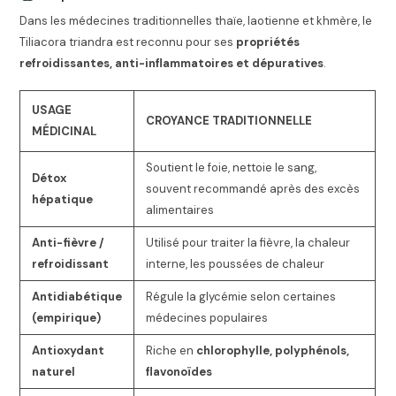
Dans les médecines traditionnelles thaïe, laotienne et khmère, le
Tiliacora triandra est reconnu pour ses
propriétés
refroidissantes, anti-inflammatoires et dépuratives
.
USAGE
CROYANCE TRADITIONNELLE
MÉDICINAL
Soutient le foie, nettoie le sang,
Détox
souvent recommandé après des excès
hépatique
alimentaires
Anti-fièvre /
Utilisé pour traiter la fièvre, la chaleur
refroidissant
interne, les poussées de chaleur
Antidiabétique
Régule la glycémie selon certaines
(empirique)
médecines populaires
Antioxydant
Riche en
chlorophylle, polyphénols,
naturel
flavonoïdes