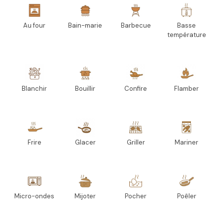
Au four
Bain-marie
Barbecue
Basse
température
Blanchir
Bouillir
Confire
Flamber
Frire
Glacer
Griller
Mariner
Micro-ondes
Mijoter
Pocher
Poêler