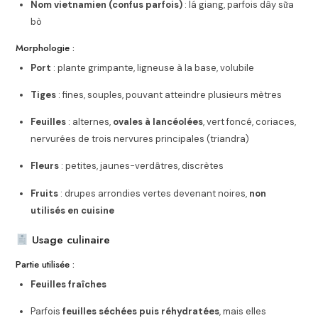
Nom vietnamien (confus parfois)
: lá giang, parfois dây sữa
bò
Morphologie :
Port
: plante grimpante, ligneuse à la base, volubile
Tiges
: fines, souples, pouvant atteindre plusieurs mètres
Feuilles
: alternes,
ovales à lancéolées
, vert foncé, coriaces,
nervurées de trois nervures principales (triandra)
Fleurs
: petites, jaunes-verdâtres, discrètes
Fruits
: drupes arrondies vertes devenant noires,
non
utilisés en cuisine
Usage culinaire
Partie utilisée :
Feuilles fraîches
Parfois
feuilles séchées puis réhydratées
, mais elles