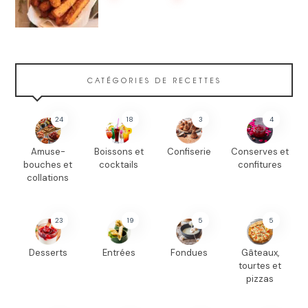
CATÉGORIES DE RECETTES
24
18
3
4
Amuse-
Boissons et
Confiserie
Conserves et
bouches et
cocktails
confitures
collations
23
19
5
5
Desserts
Entrées
Fondues
Gâteaux,
tourtes et
pizzas