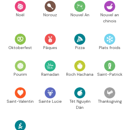
Noël
Norouz
Nouvel An
Nouvel an
chinois
Oktoberfest
Pâques
Pizza
Plats froids
Pourim
Ramadan
Roch Hachana
Saint-Patrick
Saint-Valentin
Sainte Lucie
Têt Nguyên
Thanksgiving
Dán