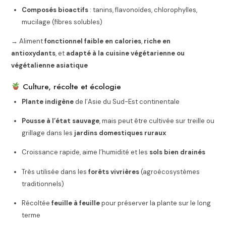
Composés bioactifs
: tanins, flavonoïdes, chlorophylles,
mucilage (fibres solubles)
→ Aliment
fonctionnel faible en calories
,
riche en
antioxydants
, et
adapté à la cuisine végétarienne ou
végétalienne asiatique
Culture, récolte et écologie
Plante indigène
de l’Asie du Sud-Est continentale
Pousse à l’état sauvage
, mais peut être cultivée sur treille ou
grillage dans les
jardins domestiques ruraux
Croissance rapide, aime l’humidité et les
sols bien drainés
Très utilisée dans les
forêts vivrières
(agroécosystèmes
traditionnels)
Récoltée
feuille à feuille
pour préserver la plante sur le long
terme