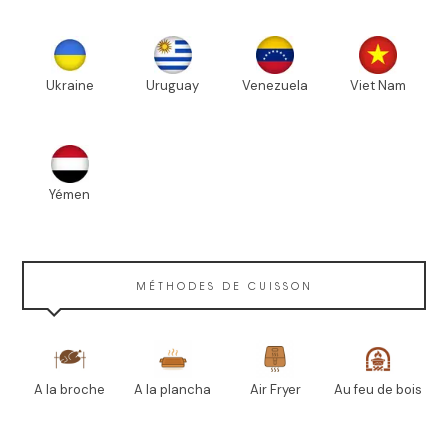
Ukraine
Uruguay
Venezuela
Viet Nam
Yémen
MÉTHODES DE CUISSON
A la broche
A la plancha
Air Fryer
Au feu de bois