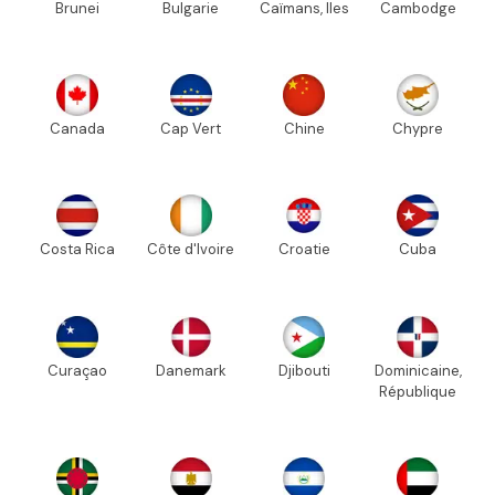
Brunei
Bulgarie
Caïmans, Iles
Cambodge
Canada
Cap Vert
Chine
Chypre
Costa Rica
Côte d'Ivoire
Croatie
Cuba
Curaçao
Danemark
Djibouti
Dominicaine,
République