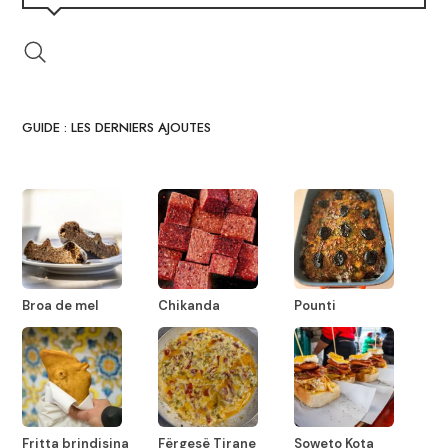
GUIDE : LES DERNIERS AJOUTES
Broa de mel
Chikanda
Pounti
Fritta brindisina
Fërgesë Tirane
Soweto Kota