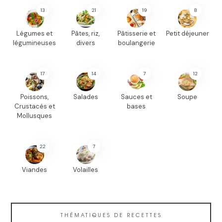
13
21
19
8
Légumes et
Pâtes, riz,
Pâtisserie et
Petit déjeuner
légumineuses
divers
boulangerie
17
14
7
12
Poissons,
Salades
Sauces et
Soupe
Crustacés et
bases
Mollusques
22
7
Viandes
Volailles
THÉMATIQUES DE RECETTES