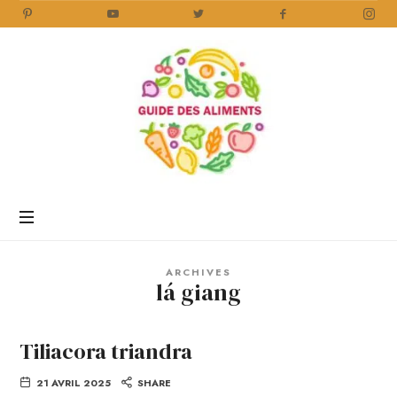
Guide
des
Aliments
Encyclopédie
des
aliments
/
ARCHIVES
www.guidedesaliments.com
lá giang
Tiliacora triandra
21 AVRIL 2025
SHARE