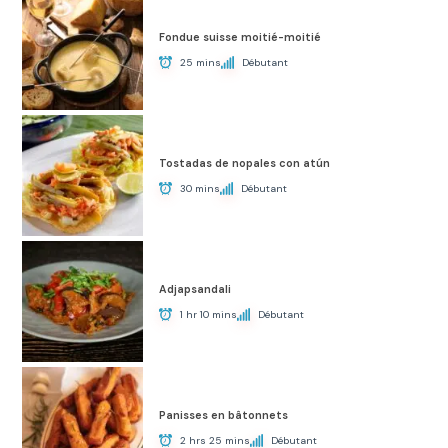
Fondue suisse moitié-moitié
25 mins
Débutant
Tostadas de nopales con atún
30 mins
Débutant
Adjapsandali
1 hr 10 mins
Débutant
Panisses en bâtonnets
2 hrs 25 mins
Débutant