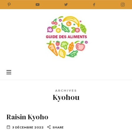
Guide
des
Aliments
Encyclopédie
des
aliments
/
ARCHIVES
www.guidedesaliments.com
Kyohou
Raisin Kyoho
3 DÉCEMBRE 2022
SHARE