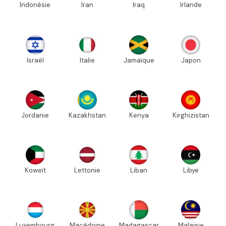
Indonésie
Iran
Iraq
Irlande
Israël
Italie
Jamaïque
Japon
Jordanie
Kazakhstan
Kenya
Kirghizistan
Koweït
Lettonie
Liban
Libye
Luxembourg
Macédoine
Madagascar
Malaisie