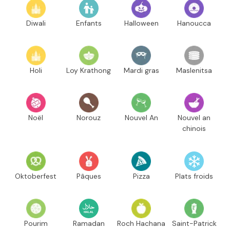
Diwali
Enfants
Halloween
Hanoucca
Holi
Loy Krathong
Mardi gras
Maslenitsa
Noël
Norouz
Nouvel An
Nouvel an
chinois
Oktoberfest
Pâques
Pizza
Plats froids
Pourim
Ramadan
Roch Hachana
Saint-Patrick