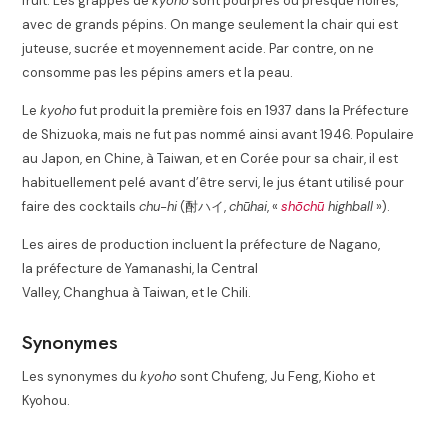
fruit. Les grappes de
kyoho
sont pourpres ou presque noires,
avec de grands pépins. On mange seulement la chair qui est
juteuse, sucrée et moyennement acide. Par contre, on ne
consomme pas les pépins amers et la peau.
Le
kyoho
fut produit la première fois en 1937 dans la Préfecture
de Shizuoka, mais ne fut pas nommé ainsi avant 1946. Populaire
au Japon, en Chine, à Taiwan, et en Corée pour sa chair, il est
habituellement pelé avant d’être servi, le jus étant utilisé pour
faire des cocktails
chu-hi
(
酎ハイ
,
chūhai
,
«
shōchū
highball
»
).
Les aires de production incluent la préfecture de Nagano,
la préfecture de Yamanashi, la Central
Valley, Changhua à Taiwan, et le Chili.
Synonymes
Les synonymes du
kyoho
sont Chufeng, Ju Feng, Kioho et
Kyohou.