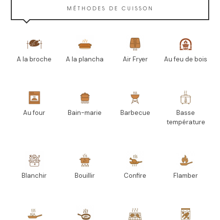
MÉTHODES DE CUISSON
A la broche
A la plancha
Air Fryer
Au feu de bois
Au four
Bain-marie
Barbecue
Basse
température
Blanchir
Bouillir
Confire
Flamber