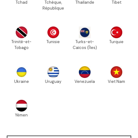
Tchad
Tchèque,
Thaïlande
Tibet
République
Trinité-et-
Tunisie
Turks-et-
Turquie
Tobago
Caïcos (Îles)
Ukraine
Uruguay
Venezuela
Viet Nam
Yémen