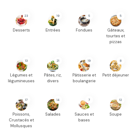
23
19
5
5
Desserts
Entrées
Fondues
Gâteaux,
tourtes et
pizzas
13
21
19
8
Légumes et
Pâtes, riz,
Pâtisserie et
Petit déjeuner
légumineuses
divers
boulangerie
17
14
7
12
Poissons,
Salades
Sauces et
Soupe
Crustacés et
bases
Mollusques