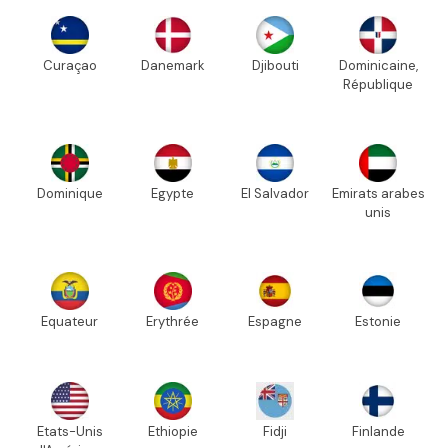
Curaçao
Danemark
Djibouti
Dominicaine,
République
Dominique
Egypte
El Salvador
Emirats arabes
unis
Equateur
Erythrée
Espagne
Estonie
Etats-Unis
Ethiopie
Fidji
Finlande