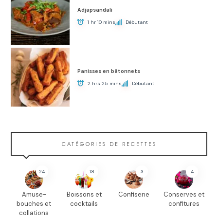
Adjapsandali
1 hr 10 mins
Débutant
Panisses en bâtonnets
2 hrs 25 mins
Débutant
CATÉGORIES DE RECETTES
24
18
3
4
Amuse-
Boissons et
Confiserie
Conserves et
bouches et
cocktails
confitures
collations