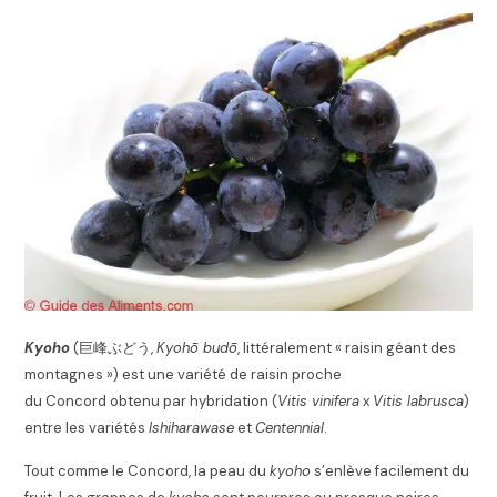
Kyoho
(
巨峰ぶどう
,
Kyohō budō
,
littéralement « raisin géant des
montagnes »
) est une variété de raisin proche
du Concord obtenu par hybridation (
Vitis vinifera
x
Vitis labrusca
)
entre les variétés
Ishiharawase
et
Centennial
.
Tout comme le Concord, la peau du
kyoho
s’enlève facilement du