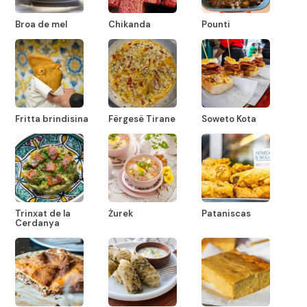
Broa de mel
Chikanda
Pounti
Fritta brindisina
Fërgesë Tirane
Soweto Kota
Trinxat de la
Żurek
Pataniscas
Cerdanya