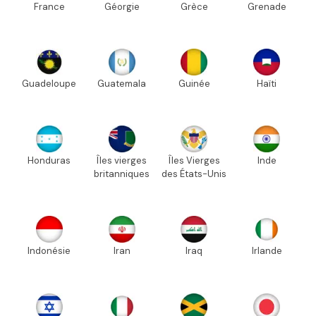
France
Géorgie
Grèce
Grenade
Guadeloupe
Guatemala
Guinée
Haïti
Honduras
Îles vierges
Îles Vierges
Inde
britanniques
des États-Unis
Indonésie
Iran
Iraq
Irlande