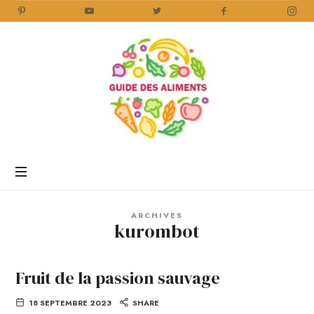
Guide
des
Aliments
Encyclopédie
des
aliments
/
ARCHIVES
www.guidedesaliments.com
kurombot
Fruit de la passion sauvage
18 SEPTEMBRE 2023
SHARE