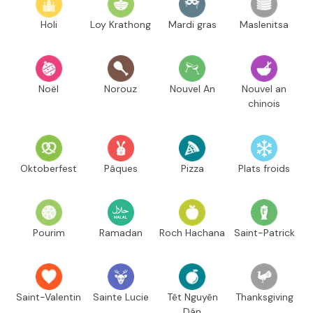
Holi
Loy Krathong
Mardi gras
Maslenitsa
Noël
Norouz
Nouvel An
Nouvel an
chinois
Oktoberfest
Pâques
Pizza
Plats froids
Pourim
Ramadan
Roch Hachana
Saint-Patrick
Saint-Valentin
Sainte Lucie
Têt Nguyên
Thanksgiving
Dán