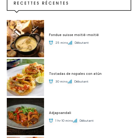
RECETTES RÉCENTES
Fondue suisse moitié-moitié
25 mins
Débutant
Tostadas de nopales con atún
30 mins
Débutant
Adjapsandali
1 hr 10 mins
Débutant