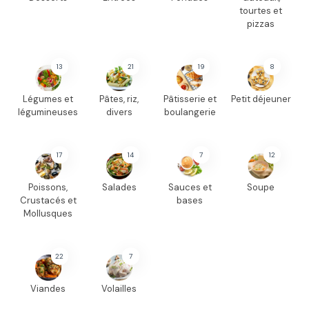
tourtes et
pizzas
13
21
19
8
Légumes et
Pâtes, riz,
Pâtisserie et
Petit déjeuner
légumineuses
divers
boulangerie
17
14
7
12
Poissons,
Salades
Sauces et
Soupe
Crustacés et
bases
Mollusques
22
7
Viandes
Volailles