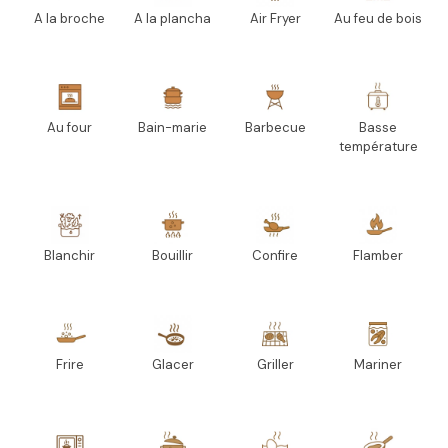
A la broche
A la plancha
Air Fryer
Au feu de bois
Au four
Bain-marie
Barbecue
Basse
température
Blanchir
Bouillir
Confire
Flamber
Frire
Glacer
Griller
Mariner