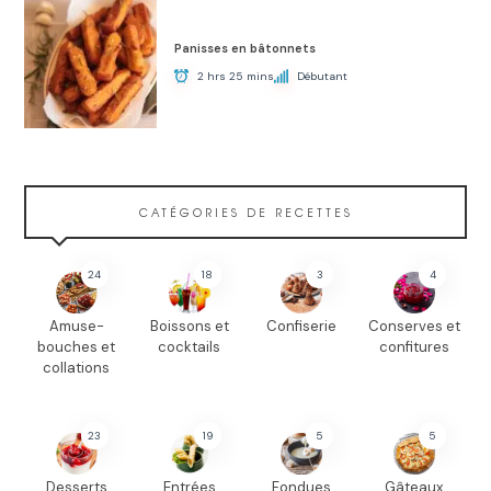
Panisses en bâtonnets
2 hrs 25 mins
Débutant
CATÉGORIES DE RECETTES
24
18
3
4
Amuse-
Boissons et
Confiserie
Conserves et
bouches et
cocktails
confitures
collations
23
19
5
5
Desserts
Entrées
Fondues
Gâteaux,