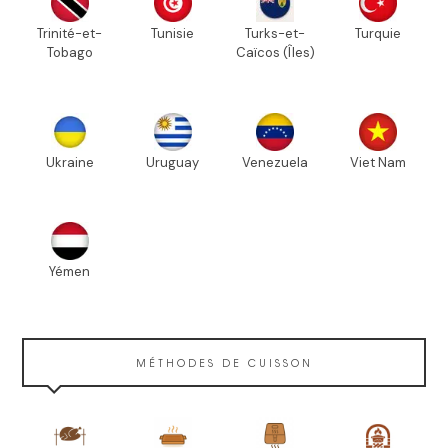
Trinité-et-
Tunisie
Turks-et-
Turquie
Tobago
Caïcos (Îles)
Ukraine
Uruguay
Venezuela
Viet Nam
Yémen
MÉTHODES DE CUISSON