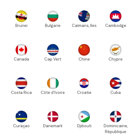
Brunei
Bulgarie
Caïmans, Iles
Cambodge
Canada
Cap Vert
Chine
Chypre
Costa Rica
Côte d'Ivoire
Croatie
Cuba
Curaçao
Danemark
Djibouti
Dominicaine,
République