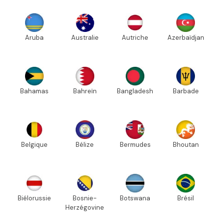
Aruba
Australie
Autriche
Azerbaïdjan
Bahamas
Bahreïn
Bangladesh
Barbade
Belgique
Bélize
Bermudes
Bhoutan
Biélorussie
Bosnie-
Botswana
Brésil
Herzégovine