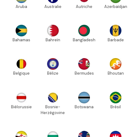
Aruba
Australie
Autriche
Azerbaïdjan
Bahamas
Bahreïn
Bangladesh
Barbade
Belgique
Bélize
Bermudes
Bhoutan
Biélorussie
Bosnie-
Botswana
Brésil
Herzégovine