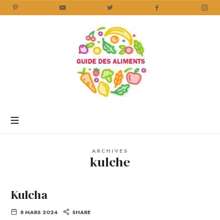
Guide
des
Aliments
Encyclopédie
des
aliments
/
ARCHIVES
www.guidedesaliments.com
kulche
Kulcha
8 MARS 2024
SHARE