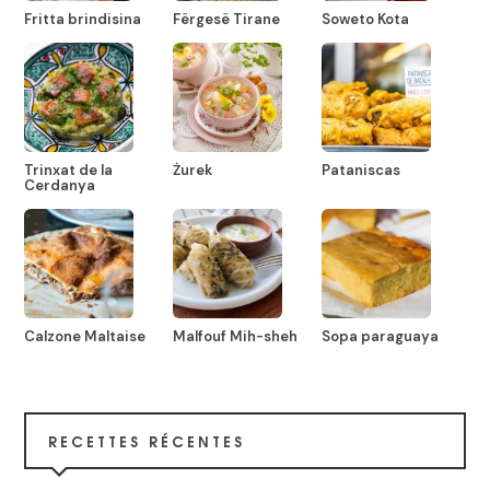
Fritta brindisina
Fërgesë Tirane
Soweto Kota
Trinxat de la
Żurek
Pataniscas
Cerdanya
Calzone Maltaise
Malfouf Mih-sheh
Sopa paraguaya
RECETTES RÉCENTES