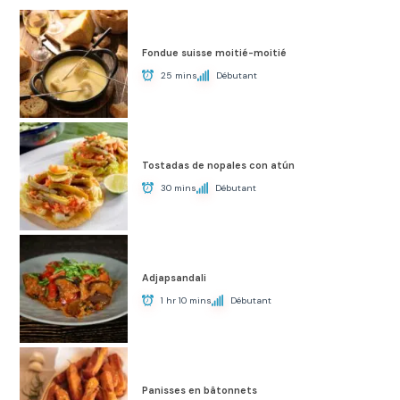
Fondue suisse moitié-moitié
25 mins
Débutant
Tostadas de nopales con atún
30 mins
Débutant
Adjapsandali
1 hr 10 mins
Débutant
Panisses en bâtonnets