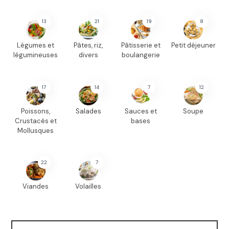
13
21
19
8
Légumes et
Pâtes, riz,
Pâtisserie et
Petit déjeuner
légumineuses
divers
boulangerie
17
14
7
12
Poissons,
Salades
Sauces et
Soupe
Crustacés et
bases
Mollusques
22
7
Viandes
Volailles