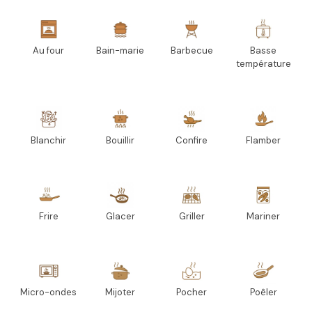
Au four
Bain-marie
Barbecue
Basse
température
Blanchir
Bouillir
Confire
Flamber
Frire
Glacer
Griller
Mariner
Micro-ondes
Mijoter
Pocher
Poêler