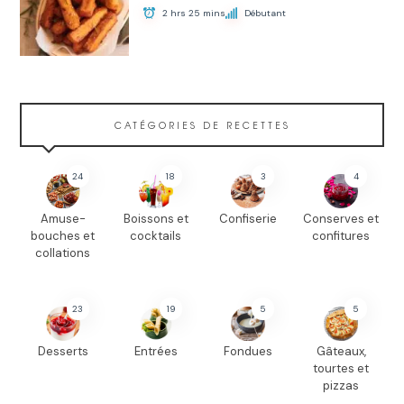
2 hrs 25 mins
Débutant
CATÉGORIES DE RECETTES
24
18
3
4
Amuse-
Boissons et
Confiserie
Conserves et
bouches et
cocktails
confitures
collations
23
19
5
5
Desserts
Entrées
Fondues
Gâteaux,
tourtes et
pizzas