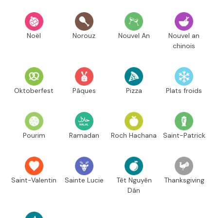
Noël
Norouz
Nouvel An
Nouvel an
chinois
Oktoberfest
Pâques
Pizza
Plats froids
Pourim
Ramadan
Roch Hachana
Saint-Patrick
Saint-Valentin
Sainte Lucie
Têt Nguyên
Thanksgiving
Dán