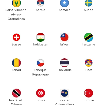
Saint-Vincent-
Serbie
Somalie
Suède
et-les-
Grenadines
Suisse
Tadjikistan
Taïwan
Tanzanie
Tchad
Tchèque,
Thaïlande
Tibet
République
Trinité-et-
Tunisie
Turks-et-
Turquie
Tobago
Caïcos (Îles)