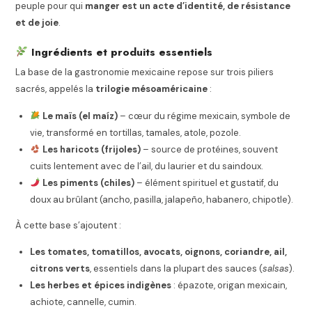
peuple pour qui
manger est un acte d’identité, de résistance
et de joie
.
Ingrédients et produits essentiels
La base de la gastronomie mexicaine repose sur trois piliers
sacrés, appelés la
trilogie mésoaméricaine
:
Le maïs (el maíz)
– cœur du régime mexicain, symbole de
vie, transformé en tortillas, tamales, atole, pozole.
Les haricots (frijoles)
– source de protéines, souvent
cuits lentement avec de l’ail, du laurier et du saindoux.
Les piments (chiles)
– élément spirituel et gustatif, du
doux au brûlant (ancho, pasilla, jalapeño, habanero, chipotle).
À cette base s’ajoutent :
Les tomates, tomatillos, avocats, oignons, coriandre, ail,
citrons verts
, essentiels dans la plupart des sauces (
salsas
).
Les herbes et épices indigènes
: épazote, origan mexicain,
achiote, cannelle, cumin.