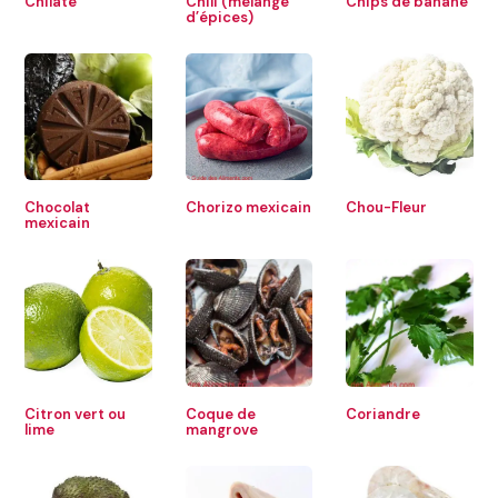
Chilate
Chili (mélange
Chips de banane
d’épices)
Chocolat
Chorizo mexicain
Chou-Fleur
mexicain
Citron vert ou
Coque de
Coriandre
lime
mangrove