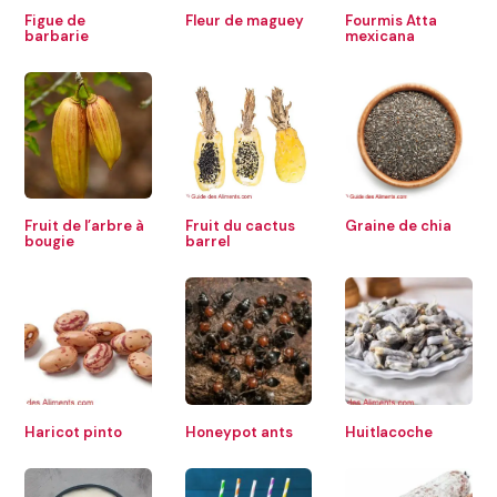
Figue de
Fleur de maguey
Fourmis Atta
barbarie
mexicana
Fruit de l’arbre à
Fruit du cactus
Graine de chia
bougie
barrel
Haricot pinto
Honeypot ants
Huitlacoche