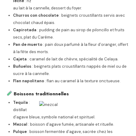
leche
: riz
au lait à la cannelle, dessert du foyer.
Churros con chocolate
: beignets croustillants servis avec
chocolat chaud épais.
Capirotada
: pudding de pain au sirop de piloncillo et fruits
secs, plat du Carême.
Pan de muerto
: pain doux parfumé à la fleur d’oranger, offert
à la fête des morts.
Cajeta
: caramel de lait de chèvre, spécialité de Celaya.
Buñuelos
: beignets plats croustillants nappés de miel ou de
sucre à la cannelle.
Flan napolitano
: flan au caramel à la texture onctueuse.
Boissons traditionnelles
Tequila
:
distillat
d’agave bleue, symbole national et spirituel.
Mezcal
: boisson d’agave fumée, artisanale et rituelle.
Pulque
: boisson fermentée d’agave, sacrée chez les