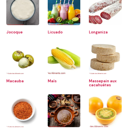
Jocoque
Licuado
Longaniza
Macauba
Maïs
Massepain aux
cacahuètes