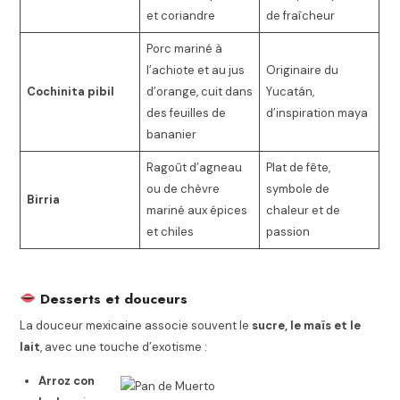
et coriandre
de fraîcheur
Porc mariné à
l’achiote et au jus
Originaire du
Cochinita pibil
d’orange, cuit dans
Yucatán,
des feuilles de
d’inspiration maya
bananier
Ragoût d’agneau
Plat de fête,
ou de chèvre
symbole de
Birria
mariné aux épices
chaleur et de
et chiles
passion
Desserts et douceurs
La douceur mexicaine associe souvent le
sucre, le maïs et le
lait
, avec une touche d’exotisme :
Arroz con