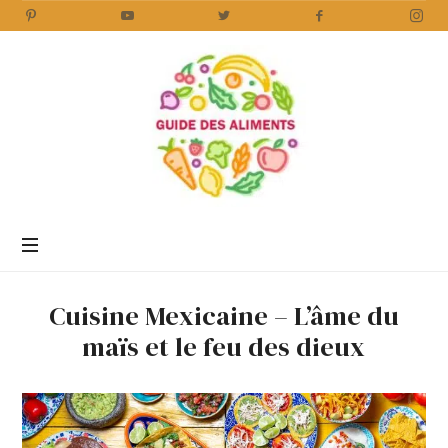
Guide
des
Aliments
Encyclopédie
des
aliments
/
Cuisine Mexicaine – L’âme du
www.guidedesaliments.com
maïs et le feu des dieux