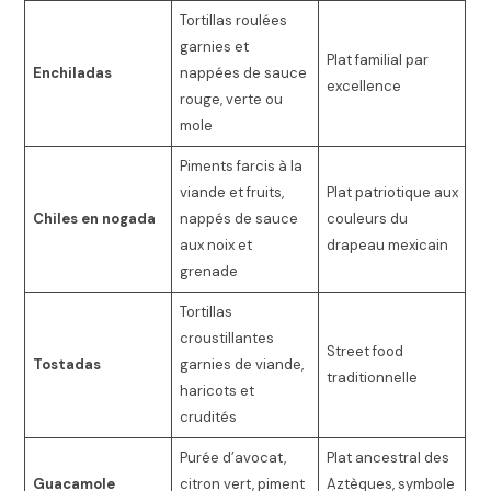
Tortillas roulées
garnies et
Plat familial par
Enchiladas
nappées de sauce
excellence
rouge, verte ou
mole
Piments farcis à la
viande et fruits,
Plat patriotique aux
Chiles en nogada
nappés de sauce
couleurs du
aux noix et
drapeau mexicain
grenade
Tortillas
croustillantes
Street food
Tostadas
garnies de viande,
traditionnelle
haricots et
crudités
Purée d’avocat,
Plat ancestral des
Guacamole
citron vert, piment
Aztèques, symbole