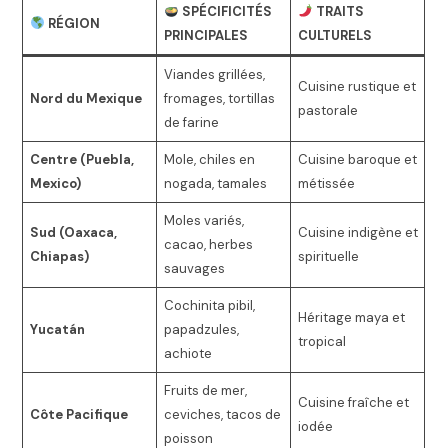
SPÉCIFICITÉS
TRAITS
RÉGION
PRINCIPALES
CULTURELS
Viandes grillées,
Cuisine rustique et
Nord du Mexique
fromages, tortillas
pastorale
de farine
Centre (Puebla,
Mole, chiles en
Cuisine baroque et
Mexico)
nogada, tamales
métissée
Moles variés,
Sud (Oaxaca,
Cuisine indigène et
cacao, herbes
Chiapas)
spirituelle
sauvages
Cochinita pibil,
Héritage maya et
Yucatán
papadzules,
tropical
achiote
Fruits de mer,
Cuisine fraîche et
Côte Pacifique
ceviches, tacos de
iodée
poisson