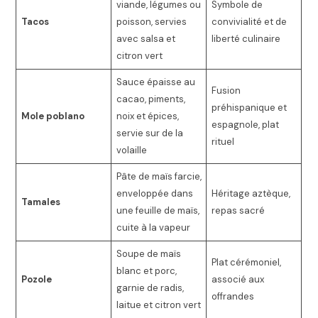
viande, légumes ou
Symbole de
Tacos
poisson, servies
convivialité et de
avec salsa et
liberté culinaire
citron vert
Sauce épaisse au
Fusion
cacao, piments,
préhispanique et
Mole poblano
noix et épices,
espagnole, plat
servie sur de la
rituel
volaille
Pâte de maïs farcie,
enveloppée dans
Héritage aztèque,
Tamales
une feuille de maïs,
repas sacré
cuite à la vapeur
Soupe de maïs
Plat cérémoniel,
blanc et porc,
Pozole
associé aux
garnie de radis,
offrandes
laitue et citron vert