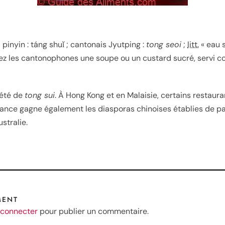
 pinyin :
táng shuǐ
; cantonais Jyutping :
tong seoi
;
litt.
« eau 
ez les cantonophones une soupe ou un custard sucré, servi 
iété de
tong sui
. À Hong Kong et en Malaisie, certains restaura
ndance gagne également les diasporas chinoises établies de p
stralie.
MENT
 connecter
pour publier un commentaire.