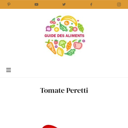
Guide
des
Aliments
Encyclopédie
des
aliments
/
Tomate Peretti
www.guidedesaliments.com