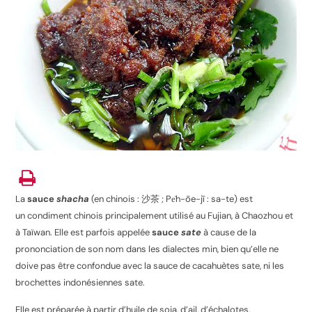
La
sauce
shacha
(en chinois : 沙茶 ; Pe̍h-ōe-jī : sa-te) est
un condiment chinois principalement utilisé au Fujian, à Chaozhou et
à Taïwan. Elle est parfois appelée
sauce
sate
à cause de la
prononciation de son nom dans les dialectes min, bien qu’elle ne
doive pas être confondue avec la sauce de cacahuètes sate, ni les
brochettes indonésiennes sate.
Elle est préparée à partir d’huile de soja, d’ail, d’échalotes,