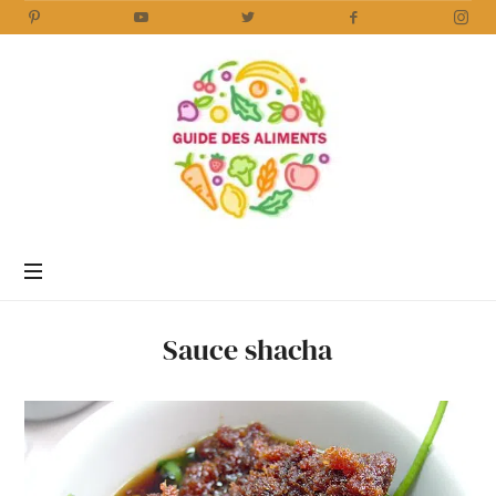
Guide
des
Aliments
Encyclopédie
des
aliments
/
Sauce shacha
www.guidedesaliments.com