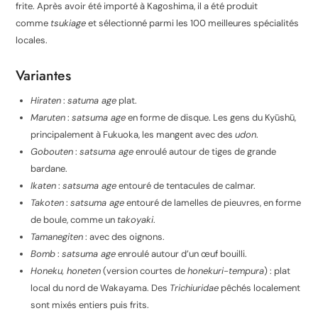
frite. Après avoir été importé à Kagoshima, il a été produit
comme
tsukiage
et sélectionné parmi les 100 meilleures spécialités
locales.
Variantes
Hiraten
:
satuma age
plat.
Maruten
:
satsuma age
en forme de disque. Les gens du Kyūshū,
principalement à Fukuoka, les mangent avec des
udon
.
Gobouten
:
satsuma age
enroulé autour de tiges de grande
bardane.
Ikaten
:
satsuma age
entouré de tentacules de calmar.
Takoten
:
satsuma age
entouré de lamelles de pieuvres, en forme
de boule, comme un
takoyaki
.
Tamanegiten
: avec des oignons.
Bomb
:
satsuma age
enroulé autour d’un œuf bouilli.
Honeku, honeten
(version courtes de
honekuri-tempura
) : plat
local du nord de Wakayama. Des
Trichiuridae
pêchés localement
sont mixés entiers puis frits.