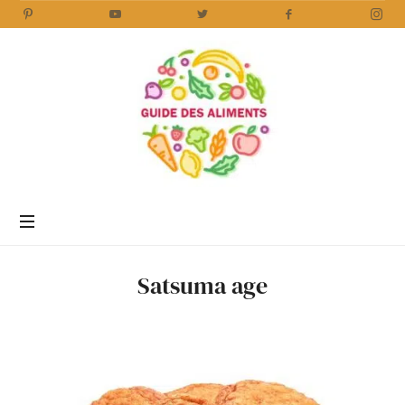
Guide
des
Aliments
Encyclopédie
des
aliments
/
Satsuma age
www.guidedesaliments.com