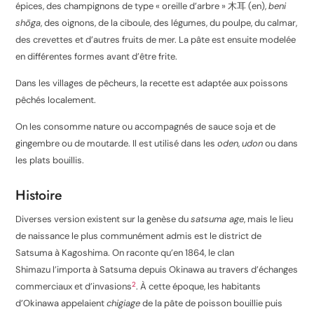
épices, des champignons de type « oreille d’arbre » 木耳
(en)
,
beni
shōga
, des oignons, de la ciboule, des légumes, du poulpe, du calmar,
des crevettes et d’autres fruits de mer. La pâte est ensuite modelée
en différentes formes avant d’être frite.
Dans les villages de pêcheurs, la recette est adaptée aux poissons
pêchés localement.
On les consomme nature ou accompagnés de sauce soja et de
gingembre ou de moutarde. Il est utilisé dans les
oden
,
udon
ou dans
les plats bouillis.
Histoire
Diverses version existent sur la genèse du
satsuma age
, mais le lieu
de naissance le plus communément admis est le district de
Satsuma à Kagoshima
. On raconte qu’en 1864, le clan
Shimazu l’importa à Satsuma depuis Okinawa au travers d’échanges
2
commerciaux et d’invasions
. À cette époque, les habitants
d’Okinawa appelaient
chigiage
de la pâte de poisson bouillie puis