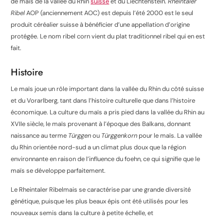
de
maïs
de la vallée du Rhin
suisse
et du Liechtenstein.
Rheintaler
Ribel
AOP (anciennement AOC) est depuis l’été 2000 est le seul
produit céréalier suisse à bénéficier d’une appellation d’origine
protégée.
Le nom ribel corn vient du plat traditionnel ribel qui en est
fait.
Histoire
Le maïs joue un rôle important dans la vallée du Rhin du côté suisse
et du Vorarlberg, tant dans l’histoire culturelle que dans l’histoire
économique. La culture du maïs a pris pied dans la vallée du Rhin au
XVIIe siècle, le maïs provenant à l’époque des Balkans, donnant
naissance au terme
Türggen
ou
Türggenkorn
pour le maïs. La vallée
du Rhin orientée nord-sud a un climat plus doux que la région
environnante en raison de l’influence du
foehn
, ce qui signifie que le
maïs se développe parfaitement.
Le Rheintaler Ribelmais se caractérise par une grande diversité
génétique, puisque les plus beaux
épis ont été utilisés pour les
nouveaux semis dans la culture à petite échelle, et