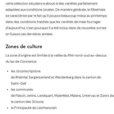
cette
sélection
séculaire a abouti à des variétés parfaitement
adaptées aux conditions locales. De manière générale, le Ribelmais
se caractérise par le fait qu’il pousse beaucoup mieux au printemps
dans des conditions fraîches que
les variétés de maïs fourrager
d’aujourd’hui, c’est pourquoi il a été inclus dans de nouvelles sortes
en Suisse ces dernières années.
Zones de culture
La zone d’origine est limitée à la vallée du Rhin nord-sud au-dessus
du lac de Constance:
les circonscriptions
de
Rheintal
,
Sarganserland
et
Werdenberg
dans le
canton de
Saint-Gall
les communes
de
Fläsch
,
Jenins
,
Landquart
,
Maienfeld
,
Malans
,
Untervaz
et
Zizers
da
le canton des
Grisons
la Principauté de
Liechtenstein