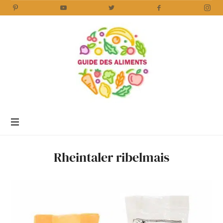
Guide
des
Aliments
Encyclopédie
des
aliments
/
Rheintaler ribelmais
www.guidedesaliments.com