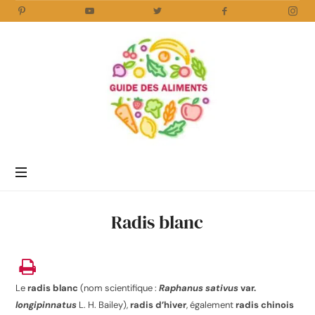
Guide
des
Aliments
Encyclopédie
des
aliments
/
Radis blanc
www.guidedesaliments.com
Le
radis blanc
(nom scientifique :
Raphanus sativus
var.
longipinnatus
L. H. Bailey),
radis d’hiver
, également
radis chinois