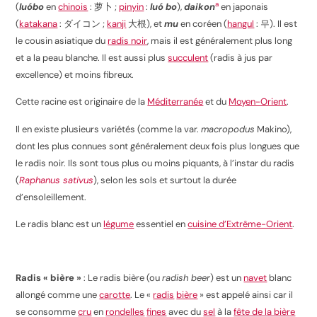
a
(
luóbo
en
chinois
: 萝卜 ;
pinyin
:
luó bo
),
daikon
en japonais
(
katakana
: ダイコン ;
kanji
大根), et
mu
en coréen (
hangul
: 무). Il est
le cousin asiatique du
radis noir
, mais il est généralement plus long
et a la peau blanche. Il est aussi plus
succulent
(radis à jus par
excellence) et moins fibreux.
Cette racine est originaire de la
Méditerranée
et du
Moyen-Orient
.
Il en existe plusieurs variétés (comme la var.
macropodus
Makino),
dont les plus connues sont généralement deux fois plus longues que
le radis noir. Ils sont tous plus ou moins piquants, à l’instar du radis
(
Raphanus sativus
), selon les sols et surtout la durée
d’ensoleillement.
Le radis blanc est un
légume
essentiel en
cuisine d’Extrême-Orient
.
Radis « bière »
: Le radis bière (ou
radish beer
) est un
navet
blanc
allongé comme une
carotte
. Le «
radis
bière
» est appelé ainsi car il
se consomme
cru
en
rondelles
fines
avec du
sel
à la
fête de la bière