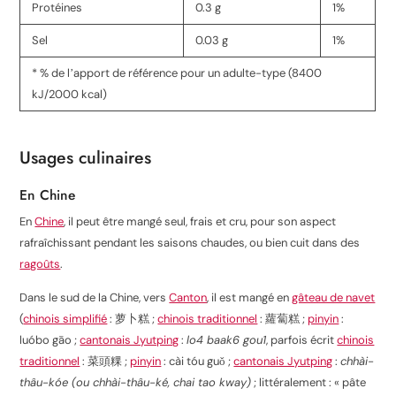
Protéines
0.3 g
1%
Sel
0.03 g
1%
* % de lʼapport de référence pour un adulte-type (8400
kJ/2000 kcal)
Usages culinaires
En Chine
En
Chine
, il peut être mangé seul, frais et cru, pour son aspect
rafraîchissant pendant les saisons chaudes, ou bien cuit dans des
ragoûts
.
Dans le sud de la Chine, vers
Canton
, il est mangé en
gâteau de navet
(
chinois simplifié
:
萝卜糕
;
chinois traditionnel
:
蘿蔔糕
;
pinyin
:
luóbo gāo
;
cantonais Jyutping
:
lo4 baak6 gou1
, parfois écrit
chinois
traditionnel
:
菜頭粿
;
pinyin
:
cài tóu guǒ
;
cantonais Jyutping
:
chhài-
thâu-kóe (ou chhài-thâu-ké, chai tao kway)
; littéralement : « pâte