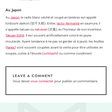
Au Japon
Au
Japon
, le radis blanc séché et coupé en lanières est appelé
kiriboshi daikon
(切干大根). Entier,
lacto-fermenté
en saumure, il
s’appelle
takuan
ou
takuwan
(沢庵), en l’honneur de son inventeur,
Takuan Sōhō
. Il est souvent artificiellement coloré en jaune
moutarde. Ayant tendance à ne pas se garder et à jaunir, les feuilles
(
fanes
) sont souvent coupées avant la vente pour être utilisées en
soupes, cuites à l’étuvée (
oshitashi
) ou comme condiment.
LEAVE A COMMENT
Vous devez
vous connecter
pour publier un commentaire.