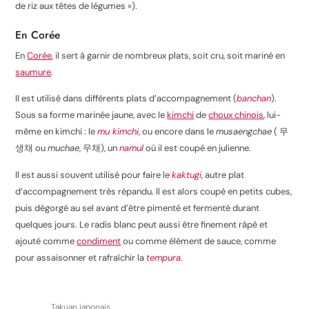
de riz aux têtes de légumes »).
En Corée
En
Corée
, il sert à garnir de nombreux plats, soit cru, soit mariné en
saumure
.
Il est utilisé dans différents plats d’accompagnement (
banchan
).
Sous sa forme marinée jaune, avec le
kimchi
de
choux chinois
, lui-
même en kimchi : le
mu kimchi
, ou encore dans le
musaengchae
( 무
생채 ou
muchae
, 무채), un
namul
où il est coupé en julienne.
Il est aussi souvent utilisé pour faire le
kaktugi
, autre plat
d’accompagnement très répandu. Il est alors coupé en petits cubes,
puis dégorgé au sel avant d’être pimenté et fermenté durant
quelques jours. Le radis blanc peut aussi être finement râpé et
ajouté comme
condiment
ou comme élément de sauce, comme
pour assaisonner et rafraîchir la
tempura
.
Takuan japonais