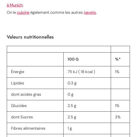
à Munich
.
On le
cuisine
également comme les autres
navets
.
Valeurs nutritionnelles
100 G
%*
Énergie
75 kJ ( 18 kcal )
1%
Lipides
0.3 g
dont acides gras
0 g
Glucides
2.5 g
1%
dont Sucres
2.5 g
3%
Fibres alimentaires
1 g