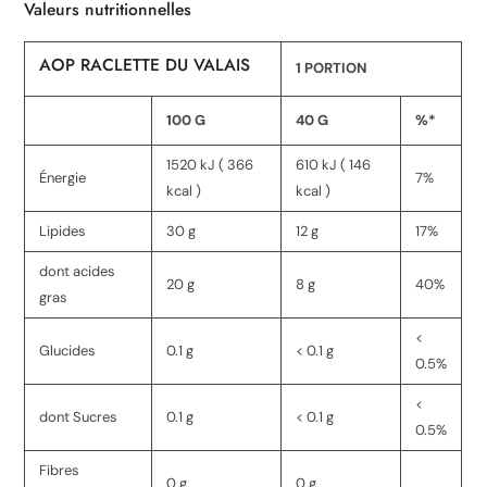
Valeurs nutritionnelles
AOP RACLETTE DU VALAIS
1 PORTION
100 G
40 G
%*
1520 kJ ( 366
610 kJ ( 146
Énergie
7%
kcal )
kcal )
Lipides
30 g
12 g
17%
dont acides
20 g
8 g
40%
gras
<
Glucides
0.1 g
< 0.1 g
0.5%
<
dont Sucres
0.1 g
< 0.1 g
0.5%
Fibres
0 g
0 g