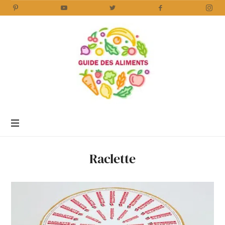
Guide
des
Aliments
Encyclopédie
des
aliments
/
Raclette
www.guidedesaliments.com