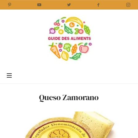
Guide
des
Aliments
Encyclopédie
des
aliments
/
Queso Zamorano
www.guidedesaliments.com