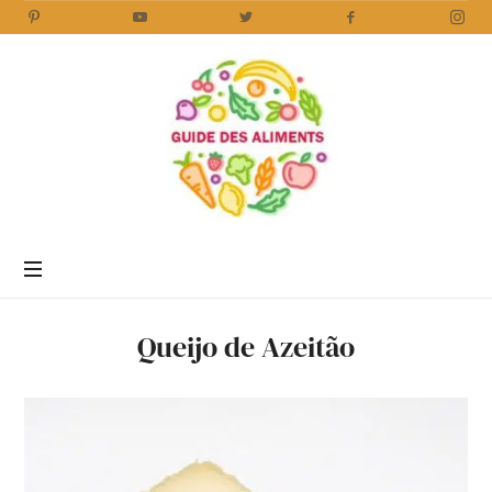
Guide
des
Aliments
Encyclopédie
des
aliments
/
Queijo de Azeitão
www.guidedesaliments.com