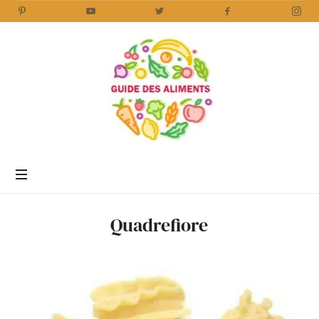
Guide
des
Aliments
Encyclopédie
des
aliments
/
Quadrefiore
www.guidedesaliments.com