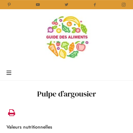
Guide
des
Aliments
Encyclopédie
des
aliments
/
Pulpe d’argousier
www.guidedesaliments.com
Valeurs nutritionnelles