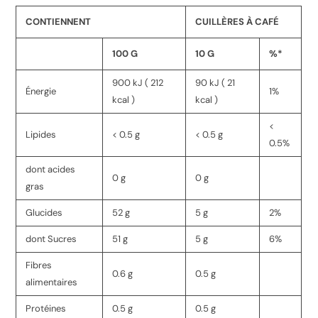
CONTIENNENT
CUILLÈRES À CAFÉ
100 G
10 G
%*
900 kJ ( 212
90 kJ ( 21
Énergie
1%
kcal )
kcal )
<
Lipides
< 0.5 g
< 0.5 g
0.5%
dont acides
0 g
0 g
gras
Glucides
52 g
5 g
2%
dont Sucres
51 g
5 g
6%
Fibres
0.6 g
0.5 g
alimentaires
Protéines
0.5 g
0.5 g