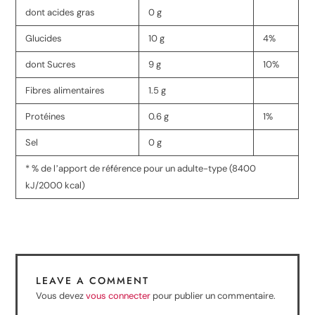
dont acides gras
0 g
Glucides
10 g
4%
dont Sucres
9 g
10%
Fibres alimentaires
1.5 g
Protéines
0.6 g
1%
Sel
0 g
* % de lʼapport de référence pour un adulte-type (8400
kJ/2000 kcal)
LEAVE A COMMENT
Vous devez
vous connecter
pour publier un commentaire.