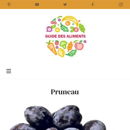
Guide
des
Aliments
Encyclopédie
des
aliments
/
Pruneau
www.guidedesaliments.com