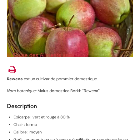
Rewena
est un cultivar de pommier domestique
.
Nom botanique:
Malus domestica Borkh “Rewena”
Description
Épicarpe : vert et rouge à 80 %
Chair : ferme
Calibre : moyen
Goût : pomme juteuse à saveur équilibrée, un peu aigre-douce