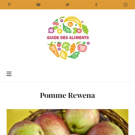
Guide
des
Aliments
Encyclopédie
des
aliments
/
Pomme Rewena
www.guidedesaliments.com