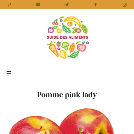
Guide
des
Aliments
Encyclopédie
des
aliments
/
Pomme pink lady
www.guidedesaliments.com