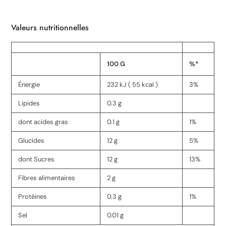
Valeurs nutritionnelles
100 G
%*
Énergie
232 kJ ( 55 kcal )
3%
Lipides
0.3 g
dont acides gras
0.1 g
1%
Glucides
12 g
5%
dont Sucres
12 g
13%
Fibres alimentaires
2 g
Protéines
0.3 g
1%
Sel
0.01 g