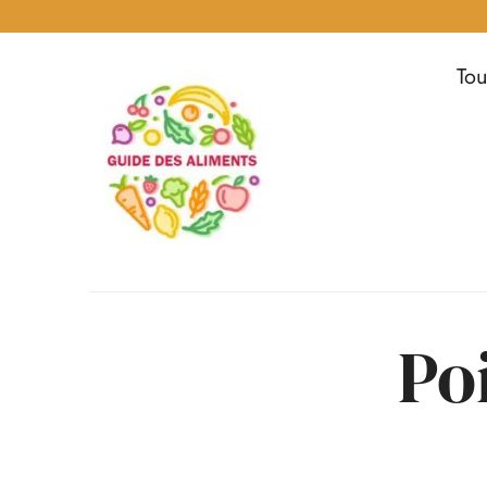
Tou
Guide
des
Aliments
Encyclopédie
des
aliments
/
Po
www.guidedesaliments.com