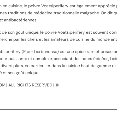
on en cuisine, le poivre Voatsiperifery est également apprécié
nes traditions de médecine traditionnelle malgache. On dit qu
et antibactériennes.
et de son goût unique, le poivre Voatsiperifery est souvent c
herché par les chefs et les amateurs de cuisine du monde enti
atsiperifery (Piper borbonense) est une épice rare et prisée o
aveur puissante et complexe, associant des notes épicées, boisé
 divers plats, en particulier dans la cuisine haut de gamme et
é et son goût unique.
M | ALL RIGHTS RESERVED | ©