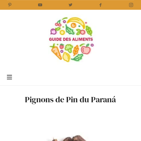
Guide
des
Aliments
Encyclopédie
des
aliments
/
Pignons de Pin du Paraná
www.guidedesaliments.com