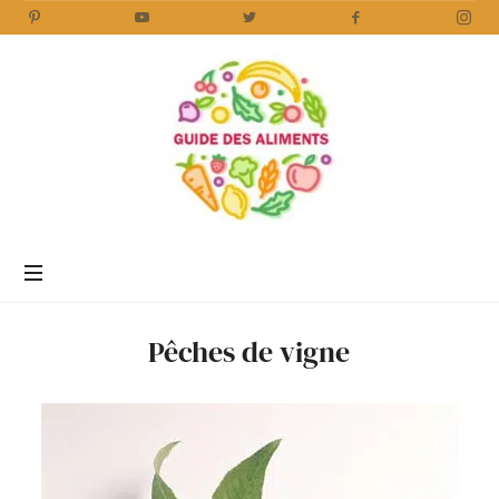
Guide
des
Aliments
Encyclopédie
des
aliments
/
Pêches de vigne
www.guidedesaliments.com