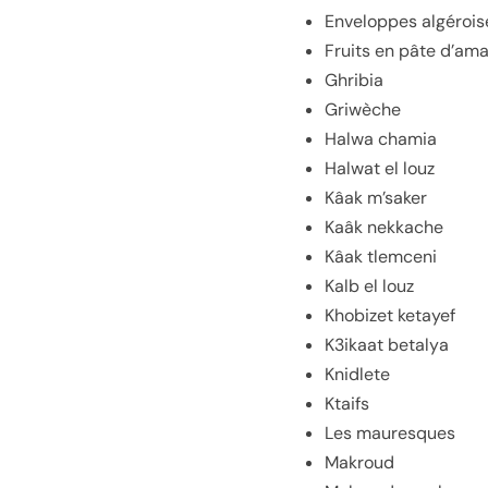
Enveloppes algérois
Fruits en pâte d’am
Ghribia
Griwèche
Halwa chamia
Halwat el louz
Kâak m’saker
Kaâk nekkache
Kâak tlemceni
Kalb el louz
Khobizet ketayef
K3ikaat betalya
Knidlete
Ktaifs
Les mauresques
Makroud