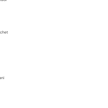
chet
ani