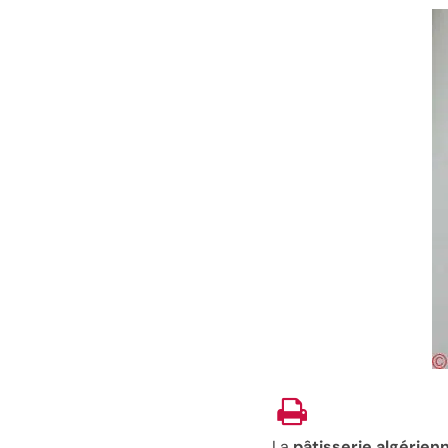
La
pâtisserie algérien