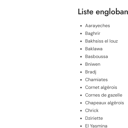
Liste engloban
Aarayeches
Baghrir
Bakhsiss el louz
Baklawa
Basboussa
Bniwen
Bradj
Chamiates
Cornet algérois
Cornes de gazelle
Chapeaux algérois
Chrick
Dziriette
El Yasmina