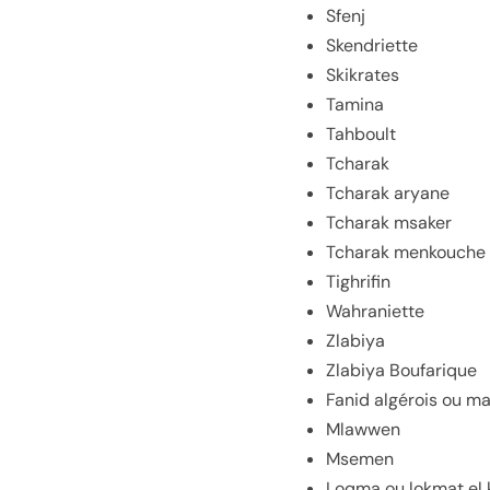
Sfenj
Skendriette
Skikrates
Tamina
Tahboult
Tcharak
Tcharak aryane
Tcharak msaker
Tcharak menkouche
Tighrifin
Wahraniette
Zlabiya
Zlabiya Boufarique
Fanid algérois ou ma
Mlawwen
Msemen
Loqma ou lokmat el 