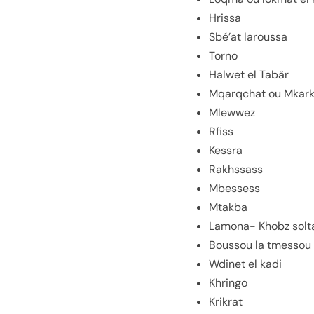
Hrissa
Sbé’at laroussa
Torno
Halwet el Tabâr
Mqarqchat ou Mkark
Mlewwez
Rfiss
Kessra
Rakhssass
Mbessess
Mtakba
Lamona- Khobz solt
Boussou la tmessou
Wdinet el kadi
Khringo
Krikrat