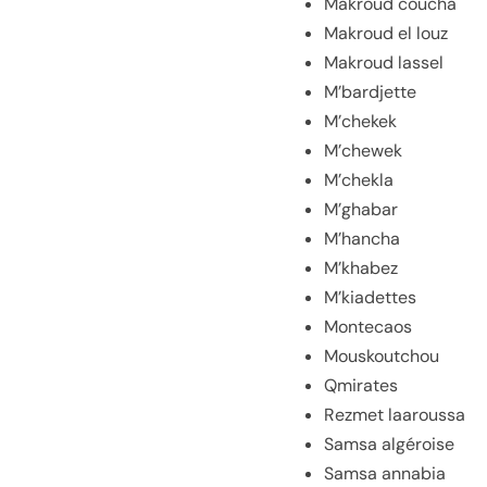
Makroud coucha
Makroud el louz
Makroud lassel
M’bardjette
M’chekek
M’chewek
M’chekla
M’ghabar
M’hancha
M’khabez
M’kiadettes
Montecaos
Mouskoutchou
Qmirates
Rezmet laaroussa
Samsa algéroise
Samsa annabia