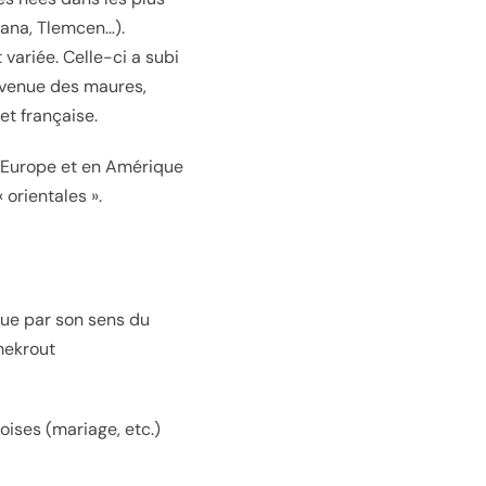
iana, Tlemcen…).
t variée. Celle-ci a subi
 venue des maures,
t française.
en Europe et en Amérique
 orientales ».
 que par son sens du
 mekrout
ises (mariage, etc.)