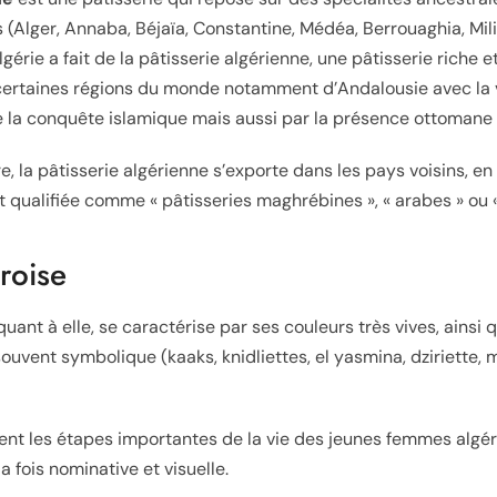
 (Alger, Annaba, Béjaïa, Constantine, Médéa, Berrouaghia, Mil
lgérie a fait de la pâtisserie algérienne, une pâtisserie riche e
 certaines régions du monde notamment d’Andalousie avec la
 la conquête islamique mais aussi par la présence ottomane e
e, la pâtisserie algérienne s’exporte dans les pays voisins, 
t qualifiée comme « pâtisseries maghrébines », « arabes » ou «
éroise
 quant à elle, se caractérise par ses couleurs très vives, ainsi
souvent symbolique (kaaks, knidliettes, el yasmina, dziriette,
nt les étapes importantes de la vie des jeunes femmes algéro
 fois nominative et visuelle.