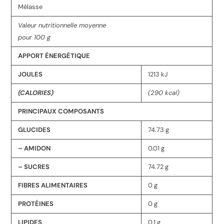
Mélasse
Valeur nutritionnelle moyenne
pour 100 g
APPORT ÉNERGÉTIQUE
JOULES
1213 kJ
(CALORIES)
(290 kcal)
PRINCIPAUX COMPOSANTS
GLUCIDES
74.73 g
– AMIDON
0.01 g
– SUCRES
74.72 g
FIBRES ALIMENTAIRES
0 g
PROTÉINES
0 g
LIPIDES
0.1 g