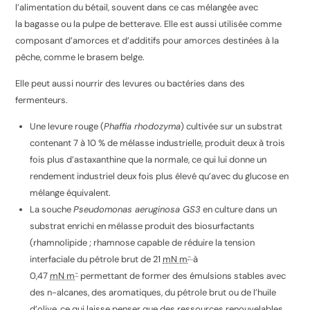
l’alimentation du bétail, souvent dans ce cas mélangée avec
la bagasse ou la pulpe de betterave. Elle est aussi utilisée comme
composant d’amorces et d’additifs pour amorces destinées à la
pêche, comme le brasem belge.
Elle peut aussi nourrir des levures ou bactéries dans des
fermenteurs.
Une levure rouge (
Phaffia rhodozyma
) cultivée sur un substrat
contenant 7 à 10 % de mélasse industrielle, produit deux à trois
fois plus d’astaxanthine que la normale, ce qui lui donne un
rendement industriel deux fois plus élevé qu’avec du glucose en
mélange équivalent
.
La souche
Pseudomonas aeruginosa GS3
en culture dans un
substrat enrichi en mélasse produit des biosurfactants
(rhamnolipide ; rhamnose capable de réduire la tension
−
interfaciale du pétrole brut de 21
mN m
à
−
0,47
mN m
permettant de former des émulsions stables avec
des n-alcanes, des aromatiques, du pétrole brut ou de l’huile
d’olive, ce qui laisse penser que des ressources renouvelables,