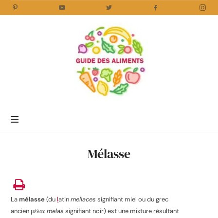
Guide
des
Aliments
Encyclopédie
des
aliments
/
Mélasse
www.guidedesaliments.com
La
mélasse
(du
l
atin
mellaces
signifiant miel ou du grec
ancien
μέλας
melas
signifiant noir) est une mixture résultant