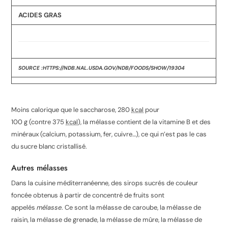
ACIDES GRAS
SOURCE :HTTPS://NDB.NAL.USDA.GOV/NDB/FOODS/SHOW/19304
Moins calorique que le saccharose,
280
kcal
pour
100
g
(contre
375
kcal
), la mélasse contient de la vitamine B et des
minéraux (calcium, potassium, fer, cuivre…), ce qui n’est pas le cas
du sucre blanc cristallisé.
Autres mélasses
Dans la cuisine méditerranéenne, des sirops sucrés de couleur
foncée obtenus à partir de concentré de fruits sont
appelés
mélasse
. Ce sont la mélasse de caroube, la mélasse de
raisin, la mélasse de grenade, la mélasse de mûre, la mélasse de