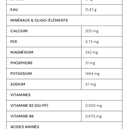
EAU
21.87 g
MINÉRAUX & OLIGO-ÉLÉMENTS
CALCIUM
205 mg
FER
4.72 mg
MAGNÉSIUM
242 mg
PHOSPHORE
31 mg
POTASSIUM
1464 mg
SODIUM
37 mg
VITAMINES
VITAMINE B3 (OU PP)
0.930 mg
VITAMINE B6
0.670 mg
ACIDES AMINÉS