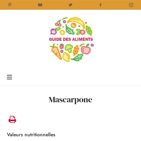
Guide
des
Aliments
Encyclopédie
des
aliments
/
Mascarpone
www.guidedesaliments.com
Valeurs nutritionnelles