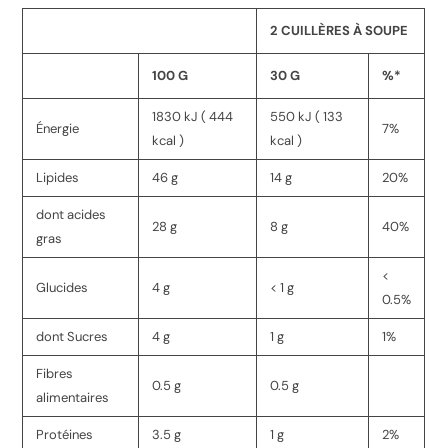
2 CUILLÈRES À SOUPE
100 G
30 G
%*
1830 kJ ( 444
550 kJ ( 133
Énergie
7%
kcal )
kcal )
Lipides
46 g
14 g
20%
dont acides
28 g
8 g
40%
gras
<
Glucides
4 g
< 1 g
0.5%
dont Sucres
4 g
1 g
1%
Fibres
0.5 g
0.5 g
alimentaires
Protéines
3.5 g
1 g
2%