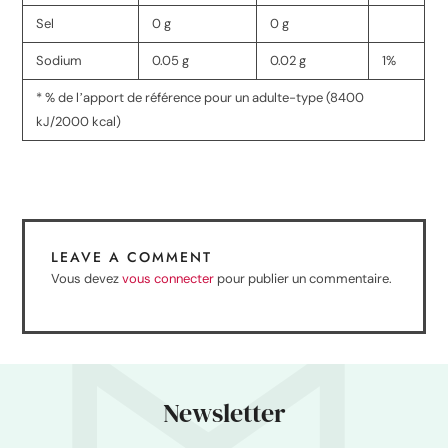
Sel
0 g
0 g
Sodium
0.05 g
0.02 g
1%
* % de lʼapport de référence pour un adulte-type (8400
kJ/2000 kcal)
LEAVE A COMMENT
Vous devez
vous connecter
pour publier un commentaire.
Newsletter