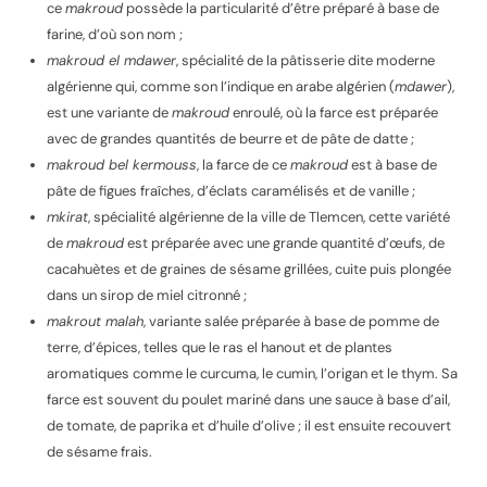
ce
makroud
possède la particularité d’être préparé à base de
farine, d’où son nom ;
makroud el mdawer
, spécialité de la pâtisserie dite moderne
algérienne qui, comme son l’indique en arabe algérien (
mdawer
),
est une variante de
makroud
enroulé, où la farce est préparée
avec de grandes quantités de beurre et de pâte de datte ;
makroud bel kermouss
, la farce de ce
makroud
est à base de
pâte de figues fraîches, d’éclats caramélisés et de vanille ;
mkirat
, spécialité algérienne de la ville de Tlemcen, cette variété
de
makroud
est préparée avec une grande quantité d’œufs, de
cacahuètes et de graines de sésame grillées, cuite puis plongée
dans un sirop de miel citronné ;
makrout malah
, variante salée préparée à base de pomme de
terre, d’épices, telles que le ras el hanout et de plantes
aromatiques comme le curcuma, le cumin, l’origan et le thym. Sa
farce est souvent du poulet mariné dans une sauce à base d’ail,
de tomate, de paprika et d’huile d’olive ; il est ensuite recouvert
de sésame frais.