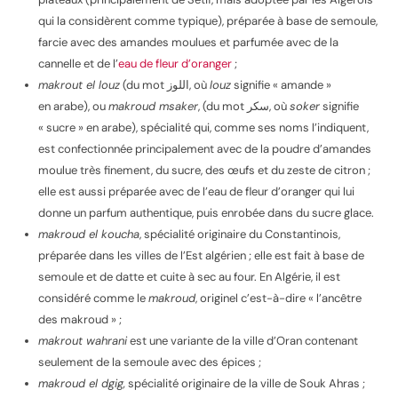
qui la considèrent comme typique), préparée à base de semoule,
farcie avec des amandes moulues et parfumée avec de la
cannelle et de l’
eau de fleur d’oranger
;
makrout el louz
(du mot
اللوز
, où
louz
signifie « amande »
en arabe), ou
makroud msaker
, (du mot
سكر
, où
soker
signifie
« sucre » en arabe), spécialité qui, comme ses noms l’indiquent,
est confectionnée principalement avec de la poudre d’amandes
moulue très finement, du sucre, des œufs et du zeste de citron ;
elle est aussi préparée avec de l’eau de fleur d’oranger qui lui
donne un parfum authentique, puis enrobée dans du sucre glace.
makroud el koucha
, spécialité originaire du Constantinois,
préparée dans les villes de l’Est algérien ; elle est fait à base de
semoule et de datte et cuite à sec au four. En Algérie, il est
considéré comme le
makroud
, originel c’est-à-dire
« l’ancêtre
des makroud »
;
makrout wahrani
est une variante de la ville d’Oran contenant
seulement de la semoule avec des épices ;
makroud el dgig,
spécialité originaire de la ville de Souk Ahras ;