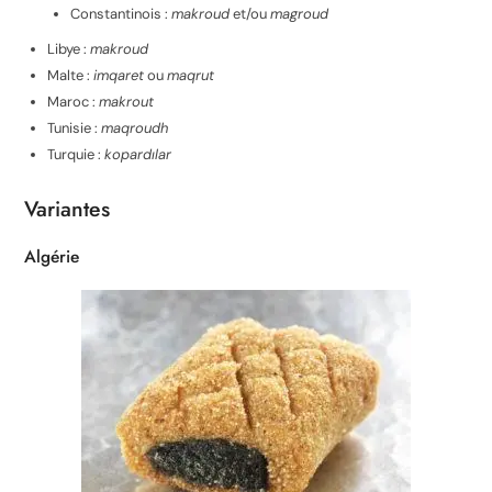
Constantinois :
makroud
et/ou
magroud
Libye :
makroud
Malte :
imqaret
ou
maqrut
Maroc :
makrout
Tunisie :
maqroudh
Turquie :
kopardılar
Variantes
Algérie