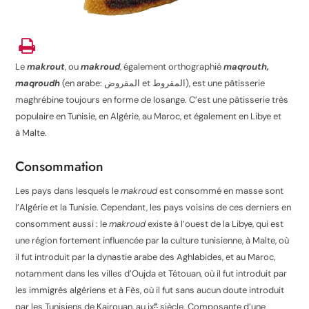
Le
makrout
, ou
makroud
, également orthographié
maqrouth,
maqroudh
(en arabe: المقروض et المقروط), est une pâtisserie
maghrébine toujours en forme de losange. C’est une pâtisserie très
populaire en Tunisie
, en Algérie
, au Maroc, et également en Libye et
à Malte.
Consommation
Les pays dans lesquels le
makroud
est consommé en masse sont
l’Algérie et la Tunisie.
Cependant, les pays voisins de ces derniers en
consomment aussi : le
makroud
existe à l’ouest de la Libye, qui est
une région fortement influencée par la culture tunisienne, à Malte, où
il fut introduit par la dynastie arabe des Aghlabides, et au Maroc,
notamment dans les villes d’Oujda et Tétouan, où il fut introduit par
les immigrés algériens et à Fès, où il fut sans aucun doute introduit
e
par les Tunisiens de Kairouan, au
ix
siècle.
Composante d’une