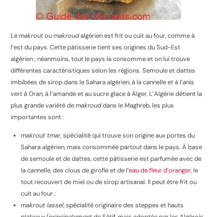
Le
makrout
ou
makroud
algérien est frit ou cuit au four, comme à
l’est du pays. Cette pâtisserie tient ses origines du Sud-Est
algérien ; néanmoins, tout le pays la consomme et on lui trouve
différentes caractéristiques selon les régions. Semoule et dattes
imbibées de sirop dans le Sahara algérien, à la cannelle et à l’anis
vert à Oran, à l’amande et au sucre glace à Alger. L’Algérie détient la
plus grande variété de
makroud
dans le Maghreb, les plus
importantes sont :
makrout tmar,
spécialité qui trouve son origine aux portes du
Sahara algérien, mais consommée partout dans le pays. À base
de semoule et de dattes, cette pâtisserie est parfumée avec de
la cannelle, des clous de girofle et de l’
eau de fleur d’oranger
, le
tout recouvert de miel ou de sirop artisanal. Il peut être frit ou
cuit au four ;
makrout lassel
, spécialité originaire des steppes et hauts
plateaux (principalement de Sétif, mais adoptée par les Algérois