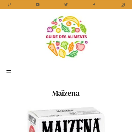
Guide
des
Aliments
Encyclopédie
des
aliments
/
Maïzena
www.guidedesaliments.com