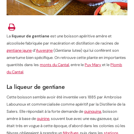
La
liqueur de gentiane
est une boisson apéritive amère et
alcoolisée fabriquée par macération et distillation de racines de
gentiane jaune
d’
Auvergne
(
Gentiana lutea
) qui lui confèrent son
amertume bien spécifique. On retrouve cette plante en importantes
quantités dans les
monts du Cantal
, entre le
Puy Mary
et le
Plomb
du Cantal
.
La liqueur de gentiane
Cette boisson semble avoir été inventée vers 1885 par Ambroise
Labounoux et commercialisée comme apéritif par la Distillerie de la
Salers. Elle répondait à la forte demande de
quinquina
, boisson
amère à base de
quinine
, souvent bue avec une eau gazeuse, qui
était très en vogue à cette époque, d’abord dans les colonies où les
fièvres obligeaient à prendre un
fébrifuge
, puis dans les
stations