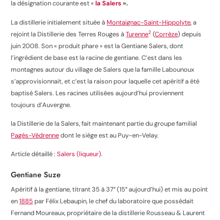
la désignation courante est «
la Salers
».
La distillerie initialement située à
Montaignac-Saint-Hippolyte
, a
2
rejoint la Distillerie des Terres Rouges à
Turenne
(
Corrèze
) depuis
juin 2008. Son « produit phare » est la Gentiane Salers, dont
l’ingrédient de base est la racine de gentiane. C’est dans les
montagnes autour du village de Salers que la famille Labounoux
s’approvisionnait, et c’est la raison pour laquelle cet apéritif a été
baptisé Salers. Les racines utilisées aujourd’hui proviennent
toujours d’Auvergne.
la Distillerie de la Salers, fait maintenant partie du groupe familial
Pagès-Védrenne
dont le siège est au Puy-en-Velay.
Article détaillé :
Salers (liqueur)
.
Gentiane Suze
Apéritif à la gentiane, titrant 35 à 37° (15° aujourd’hui) et mis au point
en
1885
par Félix Lebaupin, le chef du laboratoire que possédait
Fernand Moureaux, propriétaire de la distillerie Rousseau & Laurent