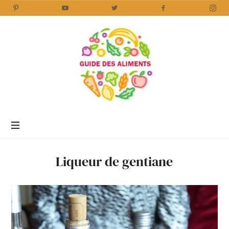
Guide
des
Aliments
Encyclopédie
des
aliments
/
Liqueur de gentiane
www.guidedesaliments.com