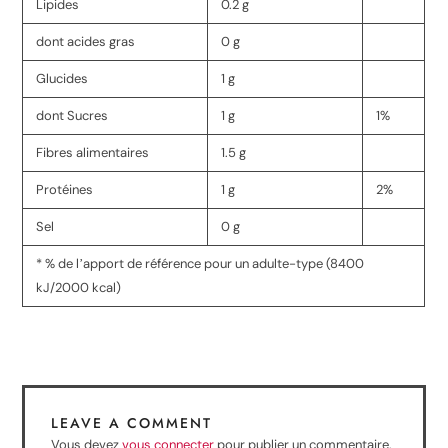
Lipides
0.2 g
dont acides gras
0 g
Glucides
1 g
dont Sucres
1 g
1%
Fibres alimentaires
1.5 g
Protéines
1 g
2%
Sel
0 g
* % de lʼapport de référence pour un adulte-type (8400
kJ/2000 kcal)
LEAVE A COMMENT
Vous devez
vous connecter
pour publier un commentaire.