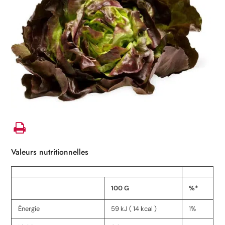
Valeurs nutritionnelles
100 G
%*
Énergie
59 kJ ( 14 kcal )
1%