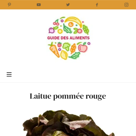
Guide
des
Aliments
Encyclopédie
des
aliments
/
Laitue pommée rouge
www.guidedesaliments.com