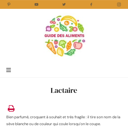
Guide
des
Aliments
Encyclopédie
des
aliments
/
Lactaire
www.guidedesaliments.com
Bien parfumé, croquant à souhait et très fragile : il tire son nom de la
sève blanche ou de couleur qui coule lorsqu’on le coupe.