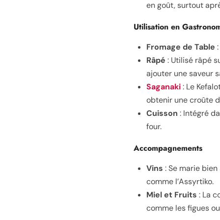
en goût, surtout apr
Utilisation en Gastrono
Fromage de Table
:
Râpé
: Utilisé râpé 
ajouter une saveur s
Saganaki
: Le Kefalo
obtenir une croûte d
Cuisson
: Intégré d
four.
Accompagnements
Vins
: Se marie bien
comme l’Assyrtiko.
Miel et Fruits
: La c
comme les figues ou l