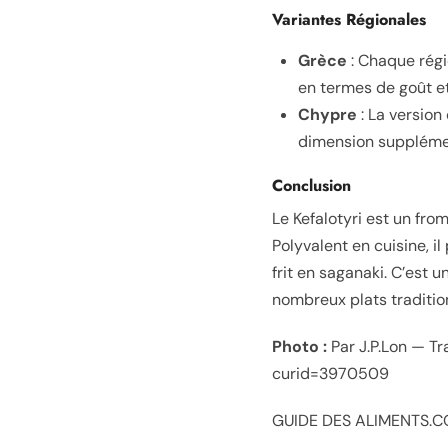
Variantes Régionales
Grèce
: Chaque régi
en termes de goût et
Chypre
: La version
dimension supplémen
Conclusion
Le Kefalotyri est un fr
Polyvalent en cuisine, i
frit en saganaki. C’est
nombreux plats traditio
Photo :
Par J.P.Lon — Tr
curid=3970509
GUIDE DES ALIMENTS.CO