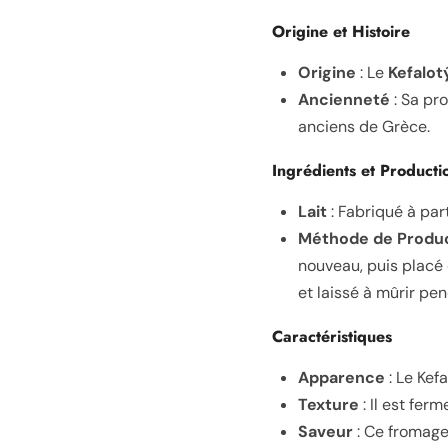
Origine et Histoire
Origine
: Le
Kefalot
Ancienneté
: Sa pr
anciens de Grèce.
Ingrédients et Producti
Lait
: Fabriqué à part
Méthode de Produ
nouveau, puis placé 
et laissé à mûrir pe
Caractéristiques
Apparence
: Le Kef
Texture
: Il est ferm
Saveur
: Ce fromage