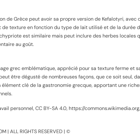
on de Grèce peut avoir sa propre version de Kefalotyri, avec d
 de texture en fonction du type de lait utilisé et de la durée 
 chypriote est similaire mais peut inclure des herbes locales 
taire au goût.
omage grec emblématique, apprécié pour sa texture ferme et s
l peut être dégusté de nombreuses façons, que ce soit seul, d
 un élément clé de la gastronomie grecque, apportant une rich
nnels.
avail personnel, CC BY-SA 4.0, https://commons.wikimedia.or
M | ALL RIGHTS RESERVED | ©