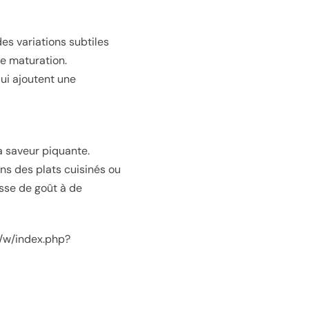
es variations subtiles
de maturation.
qui ajoutent une
a saveur piquante.
ans des plats cuisinés ou
esse de goût à de
g/w/index.php?