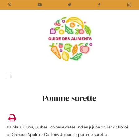
Guide
des
Aliments
Encyclopédie
des
aliments
/
Pomme surette
www.guidedesaliments.com
ziziphus jujuba, jujubes , chinese dates, indian jujube or Ber or Boroi
or Chinese Apple or Cottony Jujube or pomme surette