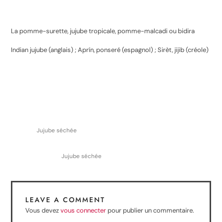
La pomme-surette, jujube tropicale, pomme-malcadi ou bidira
Indian jujube (anglais) ; Aprín, ponseré (espagnol) ; Sirèt, jijib (créole)
Jujube séchée
Jujube séchée
LEAVE A COMMENT
Vous devez
vous connecter
pour publier un commentaire.