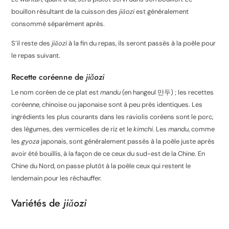
bouillon résultant de la cuisson des
jiǎozi
est généralement
consommé séparément après.
S’il reste des
jiǎozi
à la fin du repas, ils seront passés à la poêle pour
le repas suivant.
Recette coréenne de
jiǎozi
Le nom coréen de ce plat est
mandu
(en hangeul
만두
) ; les recettes
coréenne, chinoise ou japonaise sont à peu près identiques. Les
ingrédients les plus courants dans les raviolis coréens sont le porc,
des légumes, des vermicelles de riz et le
kimchi
. Les
mandu
, comme
les
gyoza
japonais, sont généralement passés à la poêle juste après
avoir été bouillis, à la façon de ce ceux du sud-est de la Chine. En
Chine du Nord, on passe plutôt à la poêle ceux qui restent le
lendemain pour les réchauffer.
Variétés de
jiǎozi