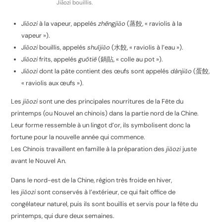
Jiǎozi bouillis.
Jiǎozi
à la vapeur, appelés
zhēngjiǎo
(
蒸餃
, « raviolis à la
vapeur »).
Jiǎozi
bouillis, appelés
shuǐjiǎo
(
水餃
, « raviolis à l’eau »).
Jiǎozi
frits, appelés
guōtiē
(
鍋貼
, « colle au pot »).
Jiǎozi
dont la pâte contient des œufs sont appelés
dànjiǎo
(
蛋餃
,
« raviolis aux œufs »).
Les
jiǎozi
sont une des principales nourritures de la Fête du
printemps (ou Nouvel an chinois) dans la partie nord de la Chine.
Leur forme ressemble à un lingot d’or, ils symbolisent donc la
fortune pour la nouvelle année qui commence.
Les Chinois travaillent en famille à la préparation des
jiǎozi
juste
avant le Nouvel An.
Dans le nord-est de la Chine, région très froide en hiver,
les
jiǎozi
sont conservés à l’extérieur, ce qui fait office de
congélateur naturel, puis ils sont bouillis et servis pour la fête du
printemps, qui dure deux semaines.