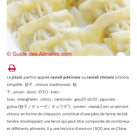
Le
jiǎozi
, parfois appelé
ravioli pékinois
ou
ravioli chinois
(chinois
simplifié :
饺子
; chinois traditionnel :
餃
子
; pinyin :
jiǎozi
; EFEO :
kiao-
tseu
; shanghaïen :
ciôtzy
; cantonais :
gau35 dzi35
; japonais :
?
gyōza (
餃子／ギョーザ／ギョウザ
) ; coréen :
mandu
) est un aliment
chinois en forme de chausson, constitué d’une pâte de farine de blé
tendre, enveloppant une farce qui peut être composée de nombreux
et différents aliments. Il a une histoire d’environ 1 800 ans en Chine
.