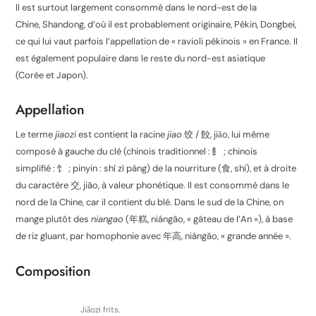
Il est surtout largement consommé dans le nord-est de la
Chine, Shandong, d’où il est probablement originaire, Pékin, Dongbei,
ce qui lui vaut parfois l’appellation de « ravioli pékinois » en France. Il
est également populaire dans le reste du nord-est asiatique
(Corée et Japon).
Appellation
Le terme
jiaozi
est contient la racine
jiao
饺
/
餃
,
jiǎo
, lui même
composé à gauche du clé (chinois traditionnel :
飠
; chinois
simplifié :
饣
; pinyin :
shí zì páng
) de la nourriture (
食
,
shí
), et à droite
du caractère
交
,
jiāo
, à valeur phonétique. Il est consommé dans le
nord de la Chine, car il contient du blé. Dans le sud de la Chine, on
mange plutôt des
niangao
(
年糕
,
niángāo
, « gâteau de l’An »), à base
de riz gluant, par homophonie avec
年高
,
niángāo
, « grande année ».
Composition
Jiǎozi frits.