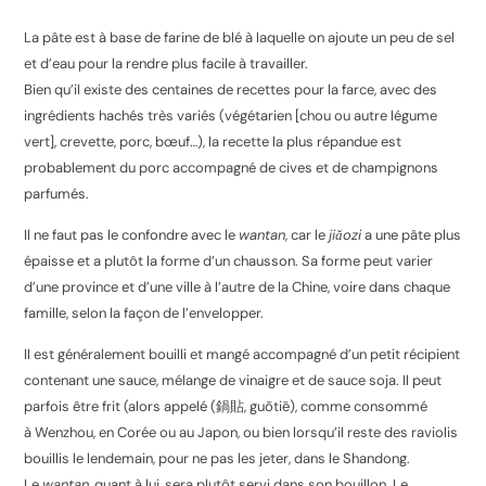
La pâte est à base de farine de blé à laquelle on ajoute un peu de sel
et d’eau pour la rendre plus facile à travailler.
Bien qu’il existe des centaines de recettes pour la farce, avec des
ingrédients hachés très variés (végétarien [chou ou autre légume
vert], crevette, porc, bœuf…), la recette la plus répandue est
probablement du porc accompagné de cives et de champignons
parfumés.
Il ne faut pas le confondre avec le
wantan
, car le
jiǎozi
a une pâte plus
épaisse et a plutôt la forme d’un chausson. Sa forme peut varier
d’une province et d’une ville à l’autre de la Chine, voire dans chaque
famille, selon la façon de l’envelopper.
Il est généralement bouilli et mangé accompagné d’un petit récipient
contenant une sauce, mélange de vinaigre et de sauce soja. Il peut
parfois être frit (alors appelé (
鍋貼
,
guōtiē
), comme consommé
à Wenzhou, en Corée ou au Japon, ou bien lorsqu’il reste des raviolis
bouillis le lendemain, pour ne pas les jeter, dans le Shandong.
Le
wantan
, quant à lui, sera plutôt servi dans son bouillon. Le