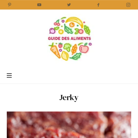
Guide
des
Aliments
Encyclopédie
des
aliments
/
Jerky
www.guidedesaliments.com