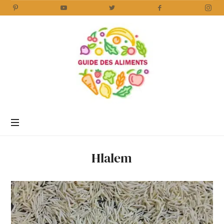
Guide
des
Aliments
Encyclopédie
des
aliments
/
Hlalem
www.guidedesaliments.com