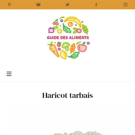
Guide
des
Aliments
Encyclopédie
des
aliments
/
Haricot tarbais
www.guidedesaliments.com