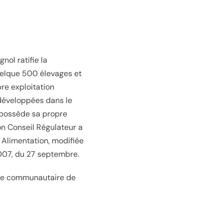
nol ratifie la
uelque 500 élevages et
pre exploitation
 développées dans le
 possède sa propre
on Conseil Régulateur a
t Alimentation
, modifiée
007, du
27 septembre
.
stre communautaire de