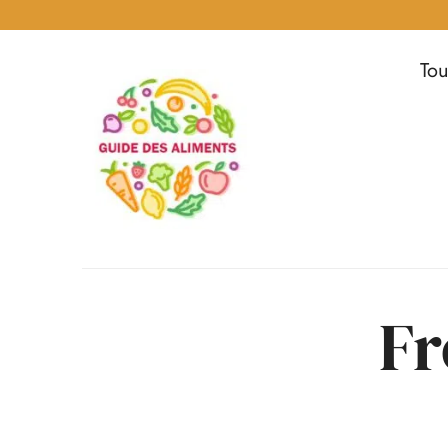
Tou
Guide
des
Aliments
Encyclopédie
des
aliments
/
Fr
www.guidedesaliments.com