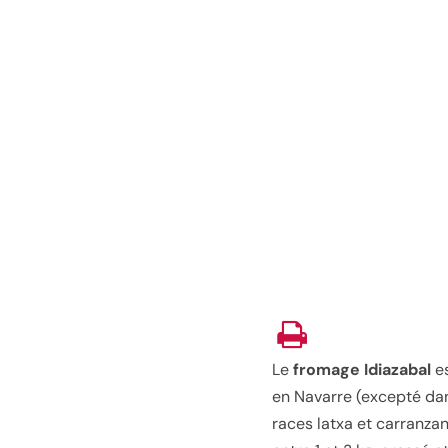
Le
fromage Idiazabal
es
en Navarre (excepté da
races latxa et carranza