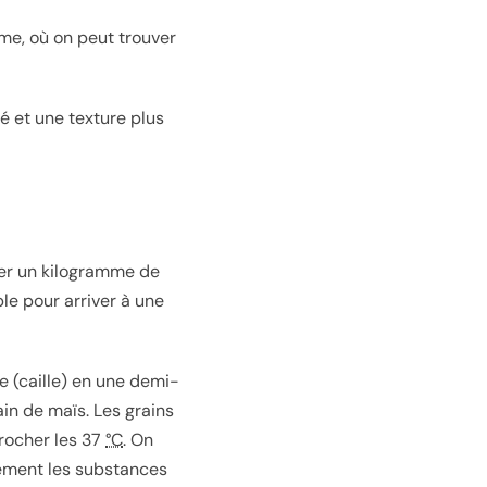
me, où on peut trouver
té et une texture plus
orer un kilogramme de
le pour arriver à une
le (caille) en une demi-
in de maïs. Les grains
rocher les
37
°C
. On
ulement les substances