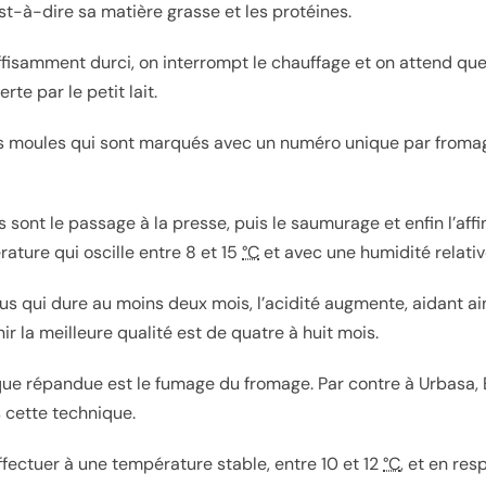
’est-à-dire sa matière grasse et les protéines.
ffisamment durci, on interrompt le chauffage et on attend que
rte par le petit lait.
 moules qui sont marqués avec un numéro unique par fromage
 sont le passage à la presse, puis le saumurage et enfin l’af
ature qui oscille entre 8 et
15
°C
et avec une humidité relativ
s qui dure au moins deux mois, l’acidité augmente, aidant ain
ir la meilleure qualité est de quatre à huit mois.
que répandue est le fumage du fromage. Par contre à Urbasa, E
s cette technique.
ffectuer à une température stable, entre 10 et
12
°C
, et en re