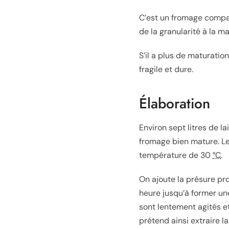
C’est un fromage compac
de la granularité à la m
S’il a plus de maturatio
fragile et dure.
Élaboration
Environ sept litres de l
fromage bien mature. Le
température de
30
°C
.
On ajoute la présure pro
heure jusqu’à former une
sont lentement agités 
prétend ainsi extraire l