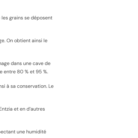
 les grains se déposent
. On obtient ainsi le
finage dans une cave de
e entre 80 % et 95 %.
si à sa conservation. Le
ntzia et en d’autres
spectant une humidité