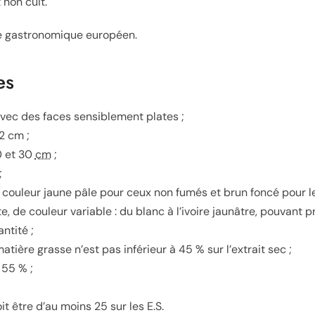
 non cuit.
ne gastronomique européen.
es
vec des faces sensiblement plates ;
2 cm ;
0 et 30
cm
;
;
 couleur jaune pâle pour ceux non fumés et brun foncé pour l
, de couleur variable : du blanc à l’ivoire jaunâtre, pouvant p
ntité ;
ière grasse n’est pas inférieur à 45 % sur l’extrait sec ;
 55 % ;
it être d’au moins 25 sur les E.S.