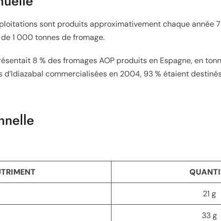
nuelle
xploitations sont produits approximativement chaque année 7 
 de 1 000 tonnes de fromage.
résentait 8 % des fromages AOP produits en Espagne, en tonnes
s d’Idiazabal commercialisées en 2004, 93 % étaient destinés
nnelle
TRIMENT
QUANTI
21
g
33
g