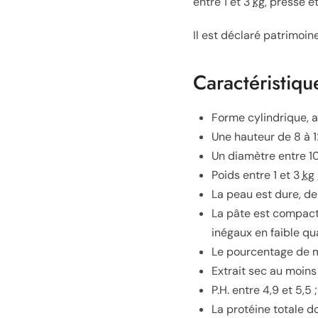
entre 1 et 3
kg
, pressé et
Il est déclaré patrimoi
Caractéristiqu
Forme cylindrique, a
Une hauteur de 8 à 1
Un diamètre entre 1
Poids entre 1 et 3
kg
La peau est dure, de
La pâte est compacte
inégaux en faible qua
Le pourcentage de mat
Extrait sec au moins
P.H. entre 4,9 et 5,5 ;
La protéine totale do