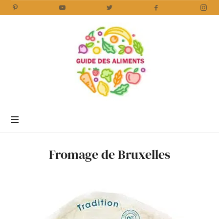
Guide
des
Aliments
Encyclopédie
des
aliments
/
Fromage de Bruxelles
www.guidedesaliments.com