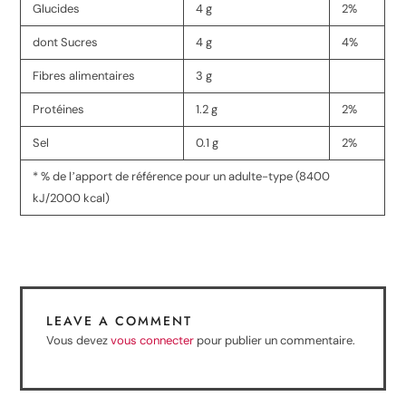
Glucides
4 g
2%
dont Sucres
4 g
4%
Fibres alimentaires
3 g
Protéines
1.2 g
2%
Sel
0.1 g
2%
* % de lʼapport de référence pour un adulte-type (8400
kJ/2000 kcal)
LEAVE A COMMENT
Vous devez
vous connecter
pour publier un commentaire.