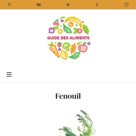
Guide
des
Aliments
Encyclopédie
des
aliments
/
Fenouil
www.guidedesaliments.com