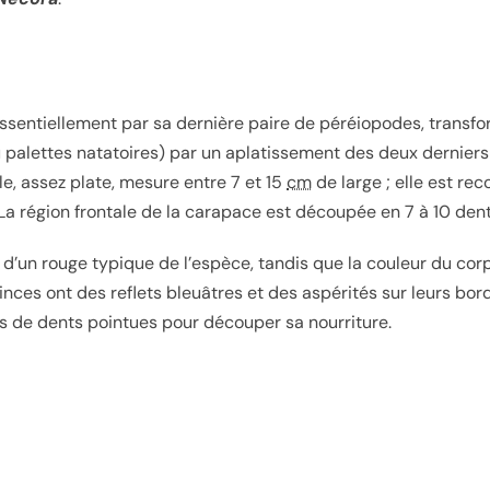
 essentiellement par sa dernière paire de péréiopodes, transf
u palettes natatoires) par un aplatissement des deux dernier
e, assez plate, mesure entre 7 et 15
cm
de large ; elle est re
La région frontale de la carapace est découpée en 7 à 10 dent
nt d’un rouge typique de l’espèce, tandis que la couleur du cor
nces ont des reflets bleuâtres et des aspérités sur leurs bords
es de dents pointues pour découper sa nourriture.