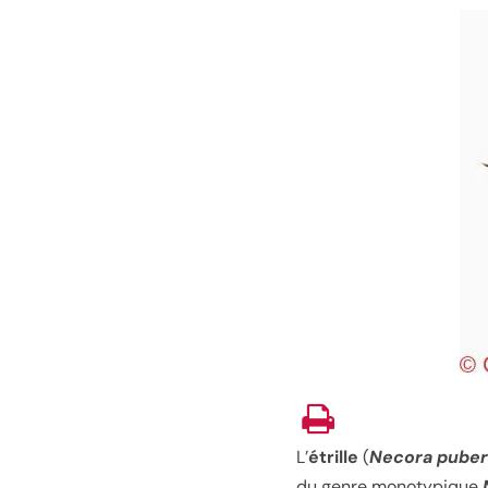
L’
étrille
(
Necora puber
du genre monotypique