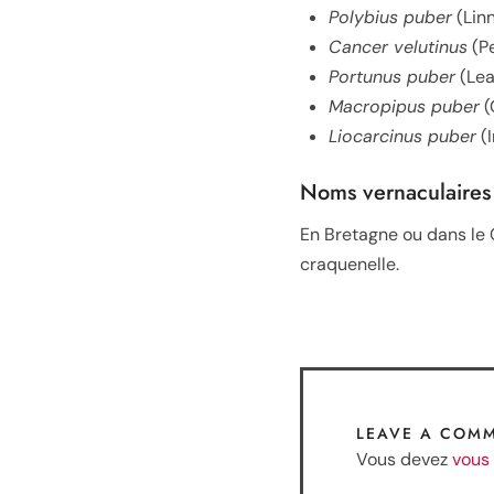
Polybius puber
(Linn
Cancer velutinus
(Pe
Portunus puber
(Lea
Macropipus puber
(
Liocarcinus puber
(I
Noms vernaculaires
En Bretagne ou dans le C
craquenelle.
LEAVE A COM
Vous devez
vous